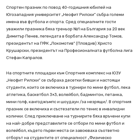
Спортен празник по повод 40-годишния юбилей на
Югозападния университет „Неофит Рилски” събра големи
имена във футбола и спорта. Сред специалните гости
уважили празника бяха треньор №1 на България за 20 век
Димитър Пенев, легендата в борбата Александър Томов,
президентът на ПФК „Локомотив” (Пловдив) Христо
Крушарски, президентът на Професионалната футболна лига
Стефан Капралов.
На спортните площадки към Спортния комплекс на ЮЗУ
„Неофит Рилски” се събраха десетки бивши и настоящи
студенти, които се включиха в турнири по мини футбол, лека
атлетика, баскетбол 3×3, волейбол, бадминтон, петанка,
мини голф, кангоджъмпс и шоудаун /за незрящи/. В спортния
празник се включиха и състезатели по тенис в инвалидни
колички. След приключване на турнирите бяха връчени купи
на най-добре представилите се отбори по мини футбол и
волейбол, където първи места си завоюваха съответно
отборът на студентите от специалност „Физическо