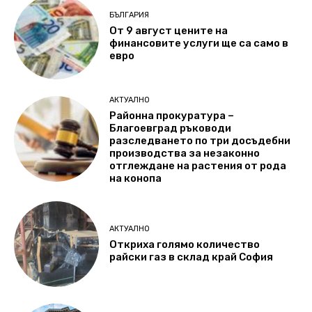
БЪЛГАРИЯ
От 9 август цените на
финансовите услуги ще са само в
евро
АКТУАЛНО
Районна прокуратура –
Благоевград ръководи
разследването по три досъдебни
производства за незаконно
отглеждане на растения от рода
на конопа
АКТУАЛНО
Откриха голямо количество
райски газ в склад край София