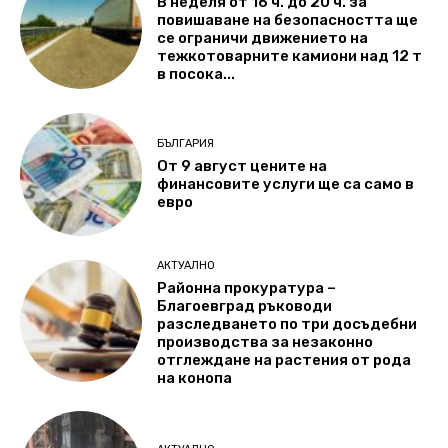
В неделя от 16 ч. до 20 ч. за
повишаване на безопасността ще
се ограничи движението на
тежкотоварните камиони над 12 т
в посока...
БЪЛГАРИЯ
От 9 август цените на
финансовите услуги ще са само в
евро
АКТУАЛНО
Районна прокуратура –
Благоевград ръководи
разследването по три досъдебни
производства за незаконно
отглеждане на растения от рода
на конопа