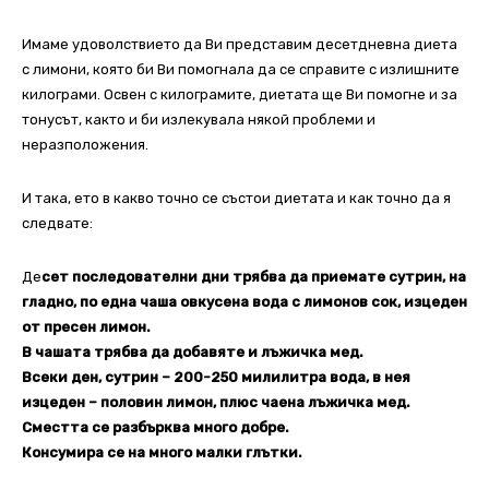
Имаме удоволствието да Ви представим десетдневна диета
с лимони, която би Ви помогнала да се справите с излишните
килограми. Освен с килограмите, диетата ще Ви помогне и за
тонусът, както и би излекувала някой проблеми и
неразположения.
И така, ето в какво точно се състои диетата и как точно да я
следвате:
Де
сет последователни дни трябва да приемате сутрин, на
гладно, по една чаша овкусена вода с лимонов сок, изцеден
от пресен лимон.
В чашата трябва да добавяте и лъжичка мед.
Всеки ден, сутрин – 200-250 милилитра вода, в нея
изцеден – половин лимон, плюс чаена лъжичка мед.
Сместта се разбърква много добре.
Консумира се на много малки глътки.