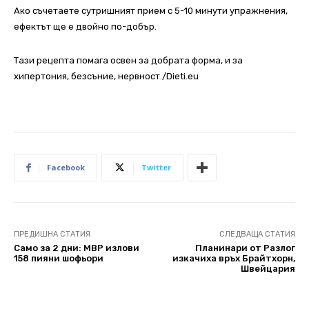
Ако съчетаете сутришният прием с 5-10 минути упражнения,
ефектът ще е двойно по-добър.
Тази рецепта помага освен за добрата форма, и за
хипертония, безсъние, нервност./Dieti.eu
Facebook
Twitter
ПРЕДИШНА СТАТИЯ
СЛЕДВАЩА СТАТИЯ
Само за 2 дни: МВР излови
Планинари от Разлог
158 пияни шофьори
изкачиха връх Брайтхорн,
Швейцария