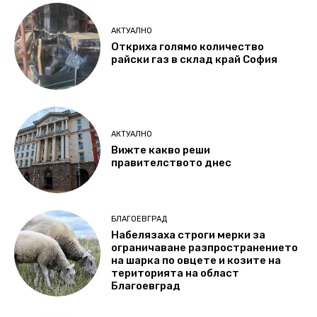
АКТУАЛНО
Откриха голямо количество
райски газ в склад край София
АКТУАЛНО
Вижте какво реши
правителството днес
БЛАГОЕВГРАД
Набелязаха строги мерки за
ограничаване разпространението
на шарка по овцете и козите на
територията на област
Благоевград