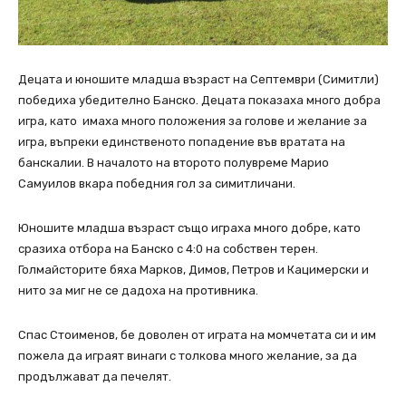
Децата и юношите младша възраст на Септември (Симитли)
победиха убедително Банско. Децата показаха много добра
игра, като имаха много положения за голове и желание за
игра, въпреки единственото попадение във вратата на
банскалии. В началото на второто полувреме Марио
Самуилов вкара победния гол за симитличани.
Юношите младша възраст също играха много добре, като
сразиха отбора на Банско с 4:0 на собствен терен.
Голмайсторите бяха Марков, Димов, Петров и Кацимерски и
нито за миг не се дадоха на противника.
Спас Стоименов, бе доволен от играта на момчетата си и им
пожела да играят винаги с толкова много желание, за да
продължават да печелят.