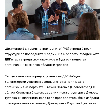
„Движение България на гражданите“ (РБ) учреди 9 нови
структури за последните 2 седмици в 5 области. Младежкото
ДБГ вчера учреди своя структура в Бургас и подготвя
организации в няколко областни градове.
Снощи заместник-председателят на ДБГ Найден
Зеленогорски участва в създаването на най-новата
организация на партията – тази в Сатовча (Благоевград). В
област Силистра бяха създадени 4 нови структури в Дулово,
Тутракан и Главиница, където за председатели бяха избрани
преподаватели, съответно, Димитричка Крумова, Цветанка