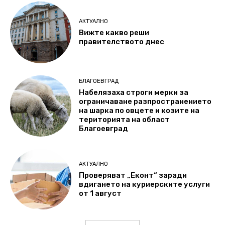
АКТУАЛНО
Вижте какво реши
правителството днес
БЛАГОЕВГРАД
Набелязаха строги мерки за
ограничаване разпространението
на шарка по овцете и козите на
територията на област
Благоевград
АКТУАЛНО
Проверяват „Еконт“ заради
вдигането на куриерските услуги
от 1 август