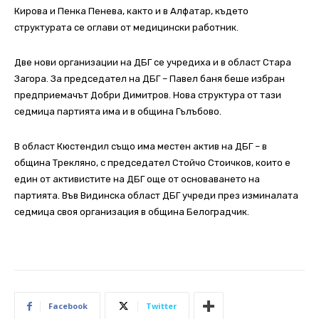
Кирова и Пенка Пенева, както и в Алфатар, където
структурата се оглави от медицински работник.
Две нови организации на ДБГ се учредиха и в област Стара
Загора. За председател на ДБГ – Павел баня беше избран
предприемачът Добри Димитров. Нова структура от тази
седмица партията има и в община Гълъбово.
В област Кюстендил също има местен актив на ДБГ – в
община Трекляно, с председател Стойчо Стоичков, които е
един от активистите на ДБГ още от основаването на
партията.
Във Видинска област ДБГ учреди през изминалата
седмица своя организация в община Белоградчик.
Facebook
Twitter