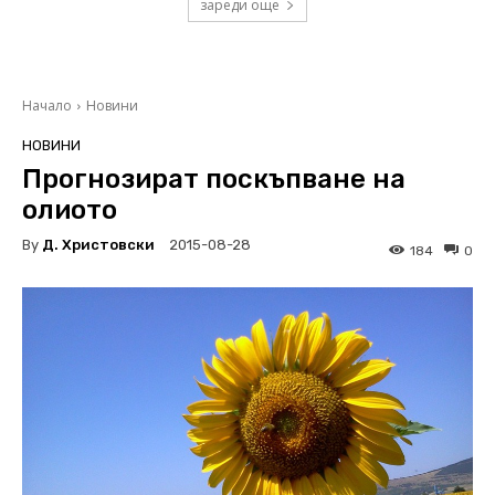
зареди още