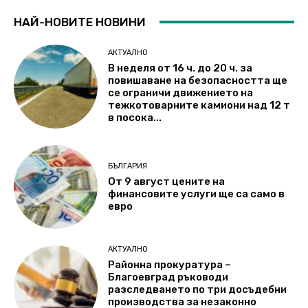
НАЙ-НОВИТЕ НОВИНИ
АКТУАЛНО
В неделя от 16 ч. до 20 ч. за
повишаване на безопасността ще
се ограничи движението на
тежкотоварните камиони над 12 т
в посока...
БЪЛГАРИЯ
От 9 август цените на
финансовите услуги ще са само в
евро
АКТУАЛНО
Районна прокуратура –
Благоевград ръководи
разследването по три досъдебни
производства за незаконно