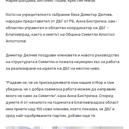
Мария Шалдева, Антонио Тошев, Кристин Янков.
Гости на учредителното събрание бяха Димитър Делчев,
народен представител от ДБГ от РБ, Анна Бистричка, зам.-
областен управител и областен координатор на ДБГ –
Благоевград, както и кметът на Община Симитли Апостол
Апостолов.
Димитър Делчев поздрави членовете и новото ръководство
на структурата в Симитли и пожела неуморен хъс за работа
за реализиране на идеите на ДБГ на местно ниво.
“Радвам се, че се присъединявате към нашия отбор и съм
убедена, че с добра съвмесна работа можем да направим
много не само за Симитли”, каза Анна Бистричка. Според
думите й от началото на годината в Благоевградска област
има приети над 100 нови членове, което показва, че ДБГ е
сред най-одобряваните партии, добави още тя.