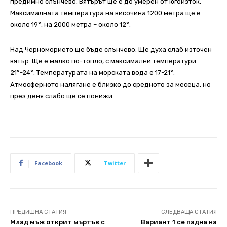
предимно слънчево. Вятърът ще е до умерен от югоизток.
Максималната температура на височина 1200 метра ще е
около 19°, на 2000 метра – около 12°.
Над Черноморието ще бъде слънчево. Ще духа слаб източен
вятър. Ще е малко по-топло, с максимални температури
21°-24°. Температурата на морската вода е 17-21°.
Атмосферното налягане е близко до средното за месеца, но
през деня слабо ще се понижи.
Facebook
Twitter
ПРЕДИШНА СТАТИЯ
СЛЕДВАЩА СТАТИЯ
Млад мъж открит мъртъв с
Вариант 1 се падна на