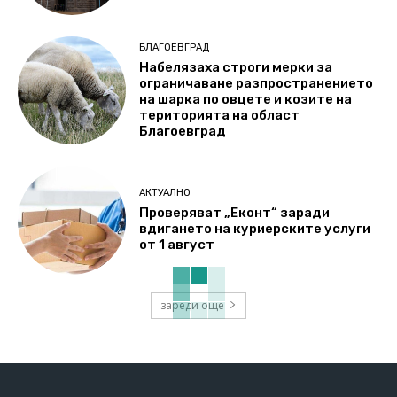
БЛАГОЕВГРАД
Набелязаха строги мерки за
ограничаване разпространението
на шарка по овцете и козите на
територията на област
Благоевград
АКТУАЛНО
Проверяват „Еконт“ заради
вдигането на куриерските услуги
от 1 август
зареди още