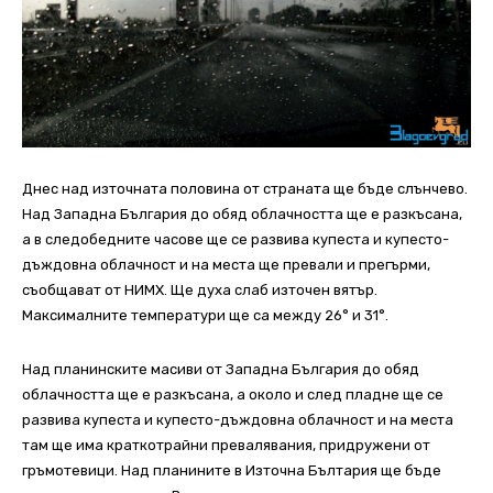
Днес над източната половина от страната ще бъде слънчево.
Над Западна България до обяд облачността ще е разкъсана,
а в следобедните часове ще се развива купеста и купесто-
дъждовна облачност и на места ще превали и прегърми,
съобщават от НИМХ. Ще духа слаб източен вятър.
Максималните температури ще са между 26° и 31°.
Над планинските масиви от Западна България до обяд
облачността ще е разкъсана, а около и след пладне ще се
развива купеста и купесто-дъждовна облачност и на места
там ще има краткотрайни превалявания, придружени от
гръмотевици. Над планините в Източна Бълтария ще бъде