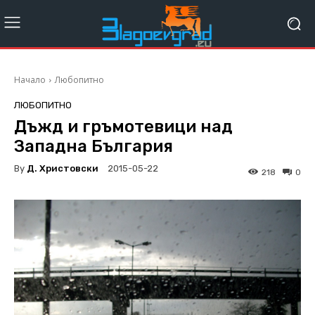
Начало
Любопитно
ЛЮБОПИТНО
Дъжд и гръмотевици над
Западна България
By
Д. Христовски
2015-05-22
218
0