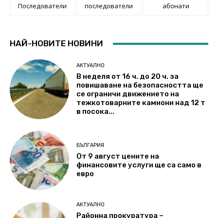
Последователи
последователи
абонати
НАЙ-НОВИТЕ НОВИНИ
АКТУАЛНО
В неделя от 16 ч. до 20 ч. за
повишаване на безопасността ще
се ограничи движението на
тежкотоварните камиони над 12 т
в посока...
БЪЛГАРИЯ
От 9 август цените на
финансовите услуги ще са само в
евро
АКТУАЛНО
Районна прокуратура –