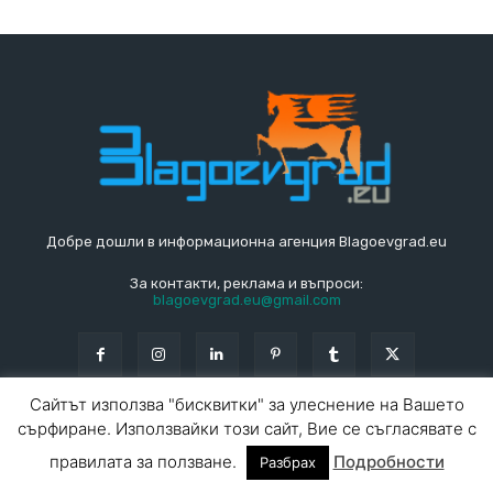
Добре дошли в информационна агенция Blagoevgrad.eu
За контакти, реклама и въпроси:
blagoevgrad.eu@gmail.com
Сайтът използва "бисквитки" за улеснение на Вашето
сърфиране. Използвайки този сайт, Вие се съгласявате с
© Blagoevgrad.EU 2010 - 2026
Общи условия
|
правилата за ползване.
Подробности
Разбрах
За контакти
За реклама
СПРАВОЧНИК
СЪБИТИЯ