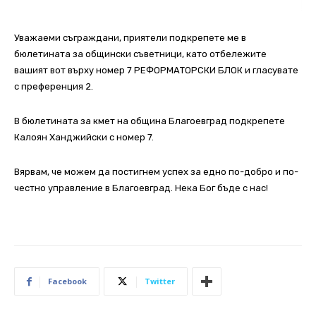
Уважаеми съграждани, приятели подкрепете ме в
бюлетината за общински съветници, като отбележите
вашият вот върху номер 7 РЕФОРМАТОРСКИ БЛОК и гласувате
с преференция 2.
В бюлетината за кмет на община Благоевград подкрепете
Калоян Ханджийски с номер 7.
Вярвам, че можем да постигнем успех за едно по-добро и по-
честно управление в Благоевград. Нека Бог бъде с нас!
Facebook
Twitter