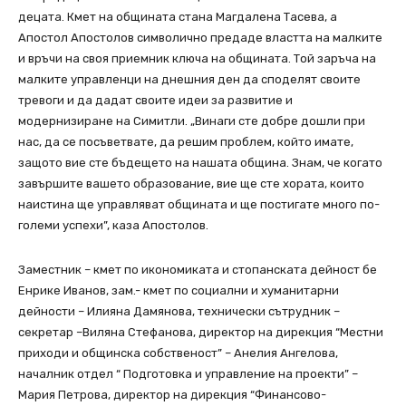
децата. Кмет на общината стана Магдалена Тасева, а
Апостол Апостолов символично предаде властта на малките
и връчи на своя приемник ключа на общината. Той заръча на
малките управленци на днешния ден да споделят своите
тревоги и да дадат своите идеи за развитие и
модернизиране на Симитли. „Винаги сте добре дошли при
нас, да се посъветвате, да решим проблем, който имате,
защото вие сте бъдещето на нашата община. Знам, че когато
завършите вашето образование, вие ще сте хората, които
наистина ще управляват общината и ще постигате много по-
големи успехи”, каза Апостолов.
Заместник – кмет по икономиката и стопанската дейност бе
Енрике Иванов, зам.- кмет по социални и хуманитарни
дейности – Илияна Дамянова, технически сътрудник –
секретар –Виляна Стефанова, директор на дирекция “Местни
приходи и общинска собственост” – Анелия Ангелова,
началник отдел “ Подготовка и управление на проекти” –
Мария Петрова, директор на дирекция “Финансово-