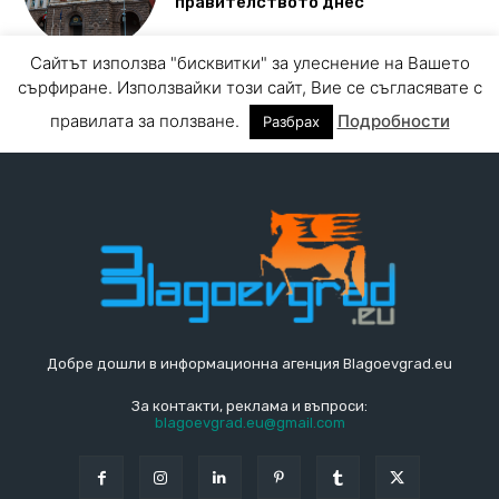
Добре дошли в информационна агенция Blagoevgrad.eu
За контакти, реклама и въпроси:
blagoevgrad.eu@gmail.com