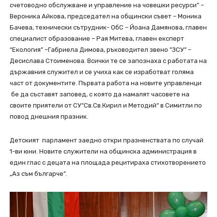
счетоводно обслужване и управление на човешки ресурси” –
Вероника Айкова, председател на общински съвет – Моника
Бачева, технически сътрудник- ОбС – Йоана Дамянова, главен
специалист образование – Рая Митева, главен експерт
“Екология” –Габриела Димова, ръководител звено ”ЗСУ” –
Десислава Стоименова. Всички те се запознаха с работата на
държавния служител и се учиха как се изработват голяма
част от документите. Първата работа на новите управленци
бе да съставят заповед, с която да намалят часовете на
своите приятели от СУ“Св.Св.Кирил и Методий“ в Симитли по
повод днешния празник.
Детският парламент заедно откри празненствата по случай
1-ви юни. Новите служители на общинска администрация в
един глас с децата на площада рецитираха стихотворението
„Аз съм българче”.