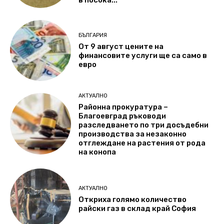
в посока...
БЪЛГАРИЯ
От 9 август цените на
финансовите услуги ще са само в
евро
АКТУАЛНО
Районна прокуратура –
Благоевград ръководи
разследването по три досъдебни
производства за незаконно
отглеждане на растения от рода
на конопа
АКТУАЛНО
Откриха голямо количество
райски газ в склад край София