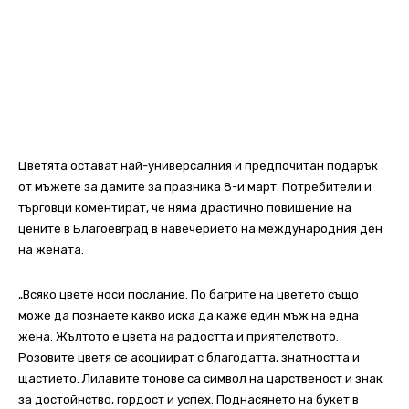
Цветята остават най-универсалния и предпочитан подарък
от мъжете за дамите за празника 8-и март. Потребители и
търговци коментират, че няма драстично повишение на
цените в Благоевград в навечерието на международния ден
на жената.
„Всяко цвете носи послание. По багрите на цветето също
може да познаете какво иска да каже един мъж на една
жена. Жълтото е цвета на радостта и приятелството.
Розовите цветя се асоциират с благодатта, знатността и
щастието. Лилавите тонове са символ на царственост и знак
за достойнство, гордост и успех. Поднасянето на букет в