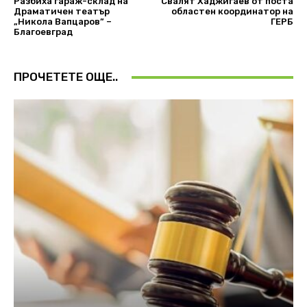
Разбиха гараж-склад на
Свалят Хаджигаев от поста
Драматичен театър
областен координатор на
„Никола Вапцаров” –
ГЕРБ
Благоевград
ПРОЧЕТЕТЕ ОЩЕ..