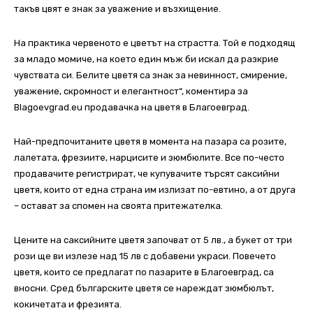
такъв цвят е знак за уважение и възхищение.
На практика червеното е цветът на страстта. Той е подходящ
за младо момиче, на което един мъж би искал да разкрие
чувствата си. Белите цветя са знак за невинност, смирение,
уважение, скромност и елегантност“, коментира за
Blagoevgrad.eu продавачка на цветя в Благоевград.
Най-предпочитаните цветя в момента на пазара са розите,
лалетата, фрезиите, нарцисите и зюмбюлите. Все по-често
продавачите регистрират, че купувачите търсят саксийни
цветя, които от една страна им излизат по-евтино, а от друга
– остават за спомен на своята притежателка.
Цените на саксийните цветя започват от 5 лв., а букет от три
рози ще ви излезе над 15 лв с добавени украси. Повечето
цветя, които се предлагат по пазарите в Благоевград, са
вносни. Сред българските цветя се нареждат зюмбюлът,
кокичетата и фрезията.