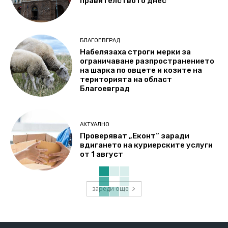
правителството днес
БЛАГОЕВГРАД
Набелязаха строги мерки за
ограничаване разпространението
на шарка по овцете и козите на
територията на област
Благоевград
АКТУАЛНО
Проверяват „Еконт“ заради
вдигането на куриерските услуги
от 1 август
зареди още