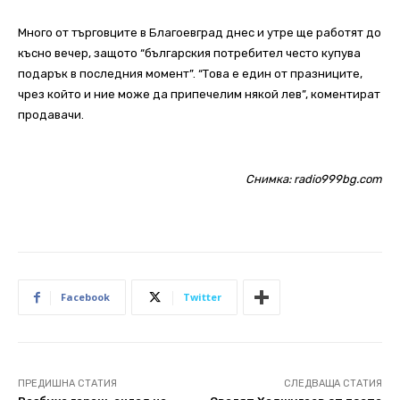
Много от търговците в Благоевград днес и утре ще работят до
късно вечер, защото “българския потребител често купува
подарък в последния момент”. “Това е един от празниците,
чрез който и ние може да припечелим някой лев”, коментират
продавачи.
Снимка: radio999bg.com
Facebook
Twitter
ПРЕДИШНА СТАТИЯ
СЛЕДВАЩА СТАТИЯ