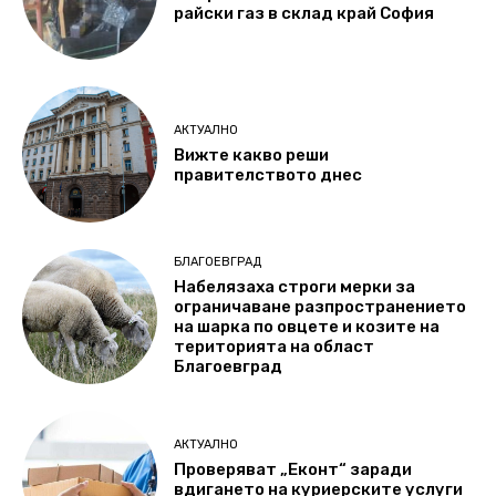
райски газ в склад край София
АКТУАЛНО
Вижте какво реши
правителството днес
БЛАГОЕВГРАД
Набелязаха строги мерки за
ограничаване разпространението
на шарка по овцете и козите на
територията на област
Благоевград
АКТУАЛНО
Проверяват „Еконт“ заради
вдигането на куриерските услуги