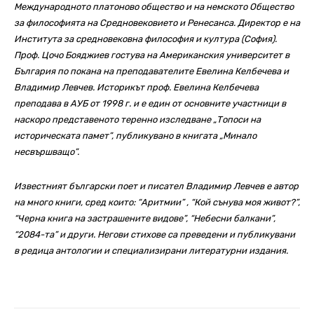
Международното платоново общество и на немското Общество
за философията на Средновековието и Ренесанса. Директор е на
Института за средновековна философия и култура (София).
Проф. Цочо Бояджиев гостува на Американския университет в
България по покана на преподавателите Евелина Келбечева и
Владимир Левчев. Историкът проф. Евелина Келбечева
преподава в АУБ от 1998 г. и е един от основните участници в
наскоро представеното теренно изследване „Топоси на
историческата памет”, публикувано в книгата „Минало
несвършващо”.
Известният български поет и писател Владимир Левчев е автор
на много книги, сред които: “Аритмии” , “Кой сънува моя живот?”,
“Черна книга на застрашените видове”, “Небесни балкани”,
“2084-та” и други. Негови стихове са преведени и публикувани
в редица антологии и специализирани литературни издания.