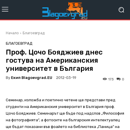
Начало
Благоевград
БЛАГОЕВГРАД
Проф. Цочо Бояджиев днес
гостува на Американския
университет в България
By
Екип Blagoevgrad.EU
2012-03-19
173
0
Семинар, изложба и поетично четене ще представи пред
студенти на Американския университет в България проф.
Цочо Бояджиев. Семинарът ще бъде под надслов „Философия
на фотографията”, а фотосите на българския интелектуалец
ще бъдат показани във фоайето на библиотека „Паница” на