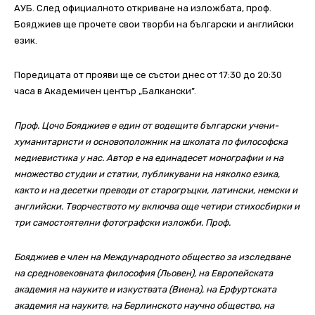
АУБ. След официалното откриване на изложбата, проф.
Бояджиев ще прочете свои творби на български и английски
език.
Поредицата от прояви ще се състои днес от 17:30 до 20:30
часа в Академичен център „Балкански”.
Проф. Цочо Бояджиев е един от водещите български учени-
хуманитаристи и основоположник на школата по философска
медиeвистика у нас. Автор е на единадесет монографии и на
множество студии и статии, публикувани на няколко езика,
както и на десетки преводи от старогръцки, латински, немски и
английски. Творчеството му включва още четири стихосбирки и
три самостоятелни фотографски изложби. Проф.
Бояджиев е член на Международното общество за изследване
на средновековната философия (Льовен), на Европейската
академия на науките и изкуствата (Виена), на Ерфуртската
академия на науките, на Берлинското научно общество, на