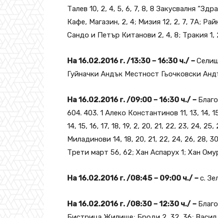
Талев 10, 2, 4, 5, 6, 7, 8, 8 Закусвалня “Зд
Кафе, Магазин, 2, 4; Мизия 12, 2, 7, 7А; Райко Д
Сандо и Петър Китанови 2, 4, 8; Тракия 1, 2
На 16.02.2016 г. /13:30 – 16:30 ч./ –
Селищ
Гуйначки Андък Местност Гьочковски Анд
На 16.02.2016 г. /09:00 – 16:30 ч./ –
Благо
604. 403. 1 Алеко Константинов 11, 13, 14, 15, 
14, 15, 16, 17, 18, 19, 2, 20, 21, 22, 23, 24, 2
Миладинови 14, 18, 20, 21, 22, 24, 26, 28, 30
Трети март 56, 62; Хан Аспарух 1; Хан Омур
На 16.02.2016 г. /08:45 – 09:00 ч./ –
с. З
На 16.02.2016 г. /08:30 – 12:30 ч./ –
Благо
Бистрица Жилище; Броди 2, 32, 36; Васил 