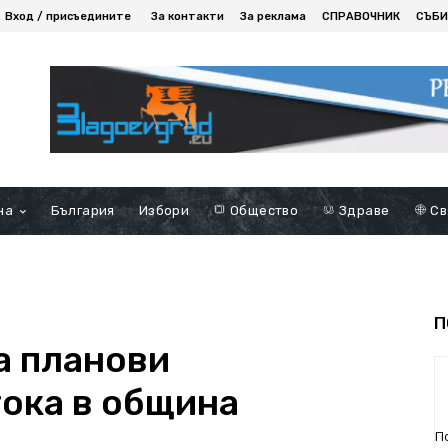
Вход / присъедините
За контакти
За реклама
СПРАВОЧНИК
СЪБИ
на
България
Избори
Общество
Здраве
Св
П
а планови
тока в община
П