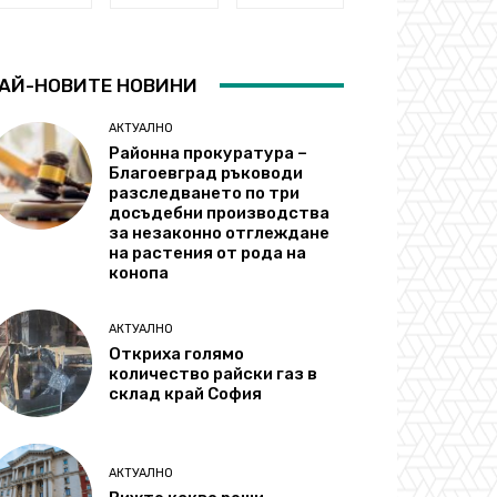
АЙ-НОВИТЕ НОВИНИ
АКТУАЛНО
Районна прокуратура –
Благоевград ръководи
разследването по три
досъдебни производства
за незаконно отглеждане
на растения от рода на
конопа
АКТУАЛНО
Откриха голямо
количество райски газ в
склад край София
АКТУАЛНО