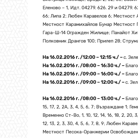
Еленово – 1, Идт. 04279. 626. 29 и 04279. 
66; Липа 2; Любен Каравелов 6; Местност
Местност Карамихайлов Бунар Местност 
Гара-Ш-14 Огражден Жилище; Панайот Хи
Полковник Дрангов 100; Прилеп 28; Струма
На 16.02.2016 г. /12:00 – 12:15 ч./ –
с. Зел
На 16.02.2016 г. /08:00 – 16:30 ч./ –
Благо
На 16.02.2016 г. /09:00 – 16:00 ч./ –
Благое
На 16.02.2016 г. /09:00 – 12:00 ч./ –
с. Зе
На 16.02.2016 г. /08:00 – 13:00 ч./ –
Благо
15, 17, 2, 2А, 3, 4, 5, 6, 7; Възраждане 1; Ге
Временно Ст-Во, 1, 10, 12, 14, 16, 18, 2, 20, 
12, 13, 2, 3, 30, 4, 5, 6, 7, 8, 9; Любен Карав
Местност Песока-Оранжерии Освобождение 100