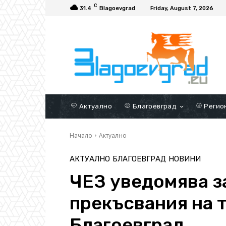
C
31.4
Blagoevgrad
Friday, August 7, 2026
Актуално
Благоевград
Регио
Начало
Актуално
АКТУАЛНО
БЛАГОЕВГРАД
НОВИНИ
ЧЕЗ уведомява з
прекъсвания на 
Благоевград