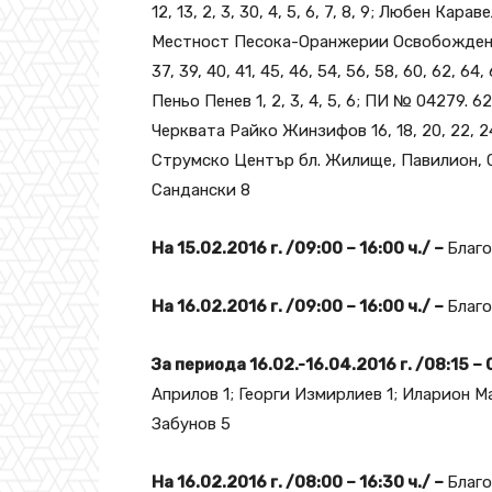
12, 13, 2, 3, 30, 4, 5, 6, 7, 8, 9; Любен Карав
Местност Песока-Оранжерии Освобождение 100
37, 39, 40, 41, 45, 46, 54, 56, 58, 60, 62, 64, 
Пеньо Пенев 1, 2, 3, 4, 5, 6; ПИ № 04279. 628
Черквата Райко Жинзифов 16, 18, 20, 22, 24, 
Струмско Център бл. Жилище, Павилион, Ст
Сандански 8
На 15.02.2016 г. /09:00 – 16:00 ч./ –
Благое
На 16.02.2016 г. /09:00 – 16:00 ч./ –
Благое
За периода 16.02.-16.04.2016 г. /08:15 – 
Априлов 1; Георги Измирлиев 1; Иларион М
Забунов 5
На 16.02.2016 г. /08:00 – 16:30 ч./ –
Благо