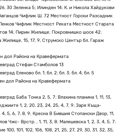
626. 30 Зеленка 5; Илинден 14; К. и Никола Хайдукови
 Авганцов Чифлик Ш. 72 Местност Горски Разсадник
Пенков Чифлик Местност Реката Местност Старата
тов 14; Пирин Жилище; Покровнишко шосе 42;
 Жилище, 15, 17, 9; Струмско Център бл. Гараж
ен дол Района на Кравефермата
евград Стефан Стамболов 13
вград Еленово бл. 1; бл. 2; бл. 3; бл. 4; бл. 5
лен дол Района на Кравефермата
евград Баба Тонка 2, 5, 7; Влахина планина 1, 11, 13,
меджиите 1, 2, 20, 23, 24, 25, 4, 7, 9; Заря Къща-
3, 4, 5, 6, 7, 8, 9; Кресна В Бившия Стопански Двор, 11,
елов Чжс- Врстр. , 1, 11, 3, 8; Малешевска 1, 2, 3, 4, 5, 7;
, 101, 102, 106, 108, 21, 25, 27, 29, 30, 31, 32, 35,