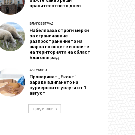
Вижте какво реши
правителството днес
БЛАГОЕВГРАД
Набелязаха строги мерки
за ограничаване
разпространението на
шарка по овцете и козите
на територията на област
Благоевград
АКТУАЛНО
Проверяват „Еконт“
заради вдигането на
куриерските услуги от 1
август
зареди още