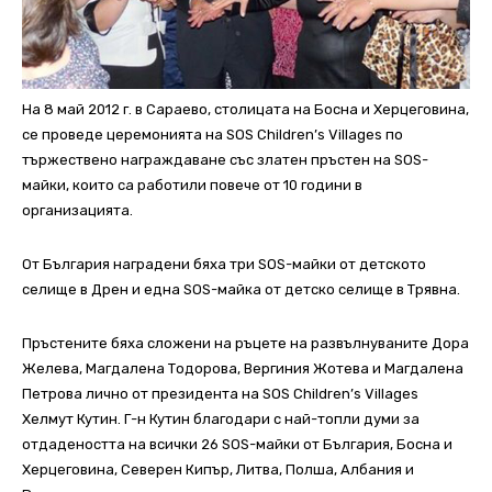
На 8 май 2012 г. в Сараево, столицата на Босна и Херцеговина,
се проведе церемонията на SOS Children’s Villages по
тържествено награждаване със златен пръстен на SOS-
майки, които са работили повече от 10 години в
организацията.
От България наградени бяха три SOS-майки от детското
селище в Дрен и една SOS-майка от детско селище в Трявна.
Пръстените бяха сложени на ръцете на развълнуваните Дора
Желева, Магдалена Тодорова, Вергиния Жотева и Магдалена
Петрова лично от президента на SOS Children’s Villages
Хелмут Кутин. Г-н Кутин благодари с най-топли думи за
отдадеността на всички 26 SOS-майки от България, Босна и
Херцеговина, Северен Кипър, Литва, Полша, Албания и