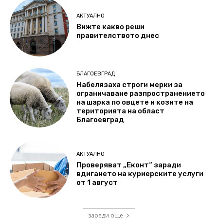
АКТУАЛНО
Вижте какво реши
правителството днес
БЛАГОЕВГРАД
Набелязаха строги мерки за
ограничаване разпространението
на шарка по овцете и козите на
територията на област
Благоевград
АКТУАЛНО
Проверяват „Еконт“ заради
вдигането на куриерските услуги
от 1 август
зареди още