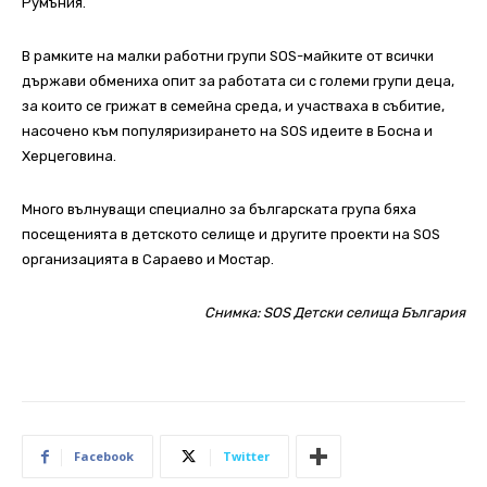
Румъния.
В рамките на малки работни групи SOS-майките от всички
държави обмениха опит за работата си с големи групи деца,
за които се грижат в семейна среда, и участваха в събитие,
насочено към популяризирането на SOS идеите в Босна и
Херцеговина.
Много вълнуващи специално за българската група бяха
посещенията в детското селище и другите проекти на SOS
организацията в Сараево и Мостар.
Снимка: SOS Детски селища България
Facebook
Twitter