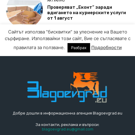
Добре дошли в информационна агенция Blagoevgrad.eu
За контакти, реклама и въпроси:
blagoevgrad.eu@gmail.com