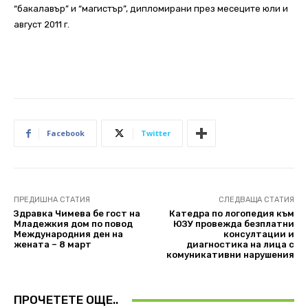
“бакалавър” и “магистър”, дипломирани през месеците юли и
август 2011 г.
Facebook
Twitter
ПРЕДИШНА СТАТИЯ
СЛЕДВАЩА СТАТИЯ
Здравка Чимева бе гост на
Катедра по логопедия към
Младежкия дом по повод
ЮЗУ провежда безплатни
Международния ден на
консултации и
жената – 8 март
диагностика на лица с
комуникативни нарушения
ПРОЧЕТЕТЕ ОЩЕ..