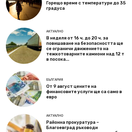
Горещо време с температури до 35
градуса
АКТУАЛНО
В неделя от 16 ч. до 20 ч. за
повишаване на безопасността ще
се ограничи движението на
тежкотоварните камиони над 12 т
в посока...
БЪЛГАРИЯ
От 9 август цените на
финансовите услуги ще са само в
евро
АКТУАЛНО
Районна прокуратура –
Благоевград ръководи