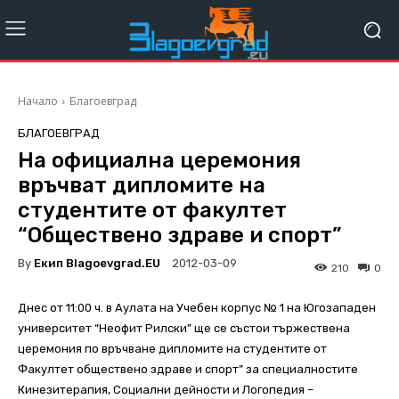
Начало
Благоевград
БЛАГОЕВГРАД
На официална церемония
връчват дипломите на
студентите от факултет
“Oбществено здраве и спорт”
By
Екип Blagoevgrad.EU
2012-03-09
210
0
Днес от 11:00 ч. в Аулата на Учебен корпус № 1 на Югозападен
университет “Неофит Рилски” ще се състои тържествена
церемония по връчване дипломите на студентите от
Факултет обществено здраве и спорт” за специалностите
Кинезитерапия, Социални дейности и Логопедия –