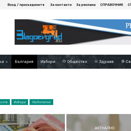
Вход / присъедините
За контакти
За реклама
СПРАВОЧНИК
С
на
България
Избори
Общество
Здраве
Св
асота
Избори
Любопитно
АКТУАЛНО