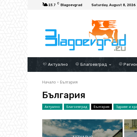
C
23.7
Blagoevgrad
Saturday, August 8, 2026
Актуално
Благоевград
Регио
Начало
България
България
Актуално
Благоевград
България
Здраве и кр