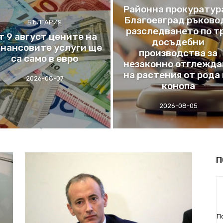
Районна прокуратура
Благоевград ръково
БЪЛГАРИЯ
разследването по т
т 9 август цените на
досъдебни
нансовите услуги ще
производства за
са само в евро
незаконно отглежда
на растения от рода
2026-08-07
конопа
2026-08-05
П
П