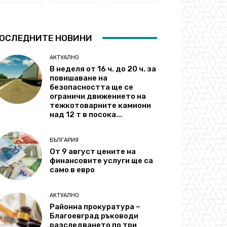
ОСЛЕДНИТЕ НОВИНИ
АКТУАЛНО
В неделя от 16 ч. до 20 ч. за
повишаване на
безопасността ще се
ограничи движението на
тежкотоварните камиони
над 12 т в посока...
БЪЛГАРИЯ
От 9 август цените на
финансовите услуги ще са
само в евро
АКТУАЛНО
Районна прокуратура –
Благоевград ръководи
разследването по три