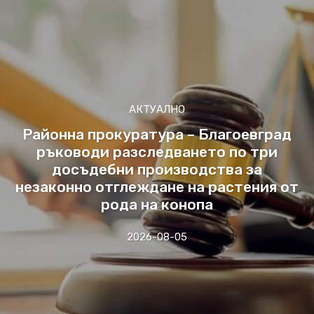
АКТУАЛНО
Районна прокуратура – Благоевград
ръководи разследването по три
досъдебни производства за
незаконно отглеждане на растения от
рода на конопа
2026-08-05