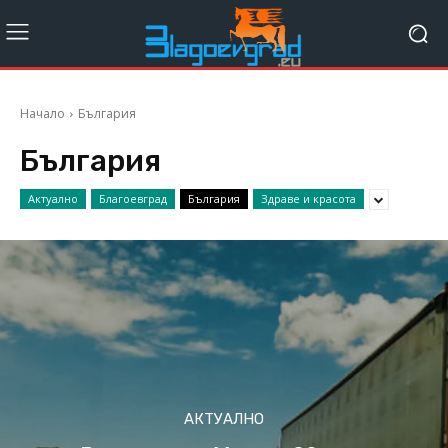
Начало
България
България
Актуално
Благоевград
България
Здраве и красота
АКТУАЛНО