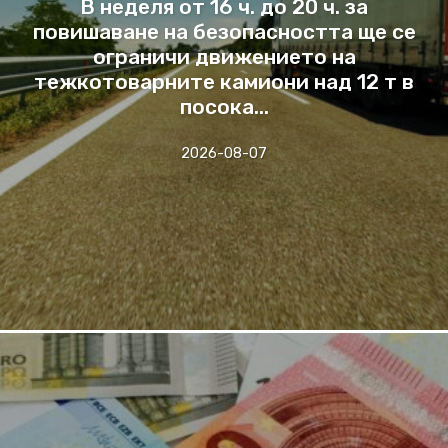
В неделя от 16 ч. до 20 ч. за
повишаване на безопасността ще се
ограничи движението на
тежкотоварните камиони над 12 т в
посока...
2026-08-07