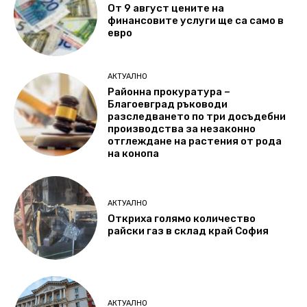
От 9 август цените на
финансовите услуги ще са само в
евро
АКТУАЛНО
Районна прокуратура –
Благоевград ръководи
разследването по три досъдебни
производства за незаконно
отглеждане на растения от рода
на конопа
АКТУАЛНО
Откриха голямо количество
райски газ в склад край София
АКТУАЛНО