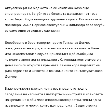
Актуализация на бюджета не се изключва, каза още
вицепремиерът. Загубите за бюджета ще зависят от това
колко бързо бъде овладяна здравната криза. Посочените от
премиера Бойко Борисов евентуални 3 милиарда лева загуби
са само един от лошите сценарии.
Безобразно и безотговорно нарече Томислав Дончев
поведението на хора, които не спазват карантината. Вече
има няколко такива случая. Кризисният щаб съобщи за
четирима арестувани тираджии в Сливница, които вместо у
дома си били открити в кръчмата. Такива хора подлагат на
риск здравето и живота на всички, с които контактуват, каза
Дончев.
Вицепремиерът разкри, че на извънредното нощно
заседание на кабинета в четвъртък министрите и членовете
на кризисния щаб 4 часа спорели колко рестриктивни да са
извънредните мерки, които ще предложат. Защото всяка