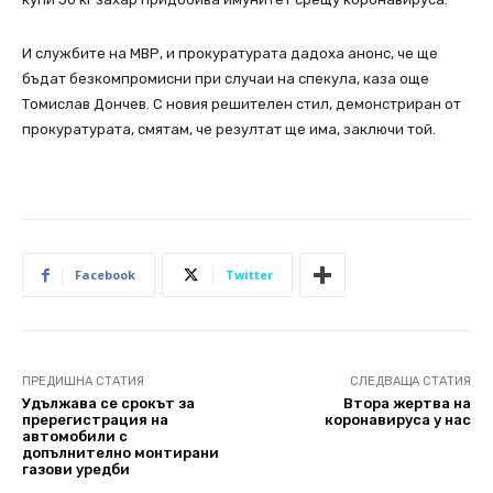
И службите на МВР, и прокуратурата дадоха анонс, че ще
бъдат безкомпромисни при случаи на спекула, каза още
Томислав Дончев. С новия решителен стил, демонстриран от
прокуратурата, смятам, че резултат ще има, заключи той.
Facebook
Twitter
ПРЕДИШНА СТАТИЯ
СЛЕДВАЩА СТАТИЯ
Удължава се срокът за
Втора жертва на
пререгистрация на
коронавируса у нас
автомобили с
допълнително монтирани
газови уредби