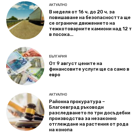
АКТУАЛНО
В неделя от 16 ч. до 20 ч. за
повишаване на безопасността ще
се ограничи движението на
тежкотоварните камиони над 12 т
в посока...
БЪЛГАРИЯ
От 9 август цените на
финансовите услуги ще са само в
евро
АКТУАЛНО
Районна прокуратура –
Благоевград ръководи
разследването по три досъдебни
производства за незаконно
отглеждане на растения от рода
на конопа