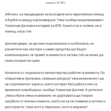
снимка: БГНЕС
240 млн. са предвидени за България като европейска помощ
в борбата срещу коронавируса. Това съобщи вицепремиерът
Томислав Дончев в интервю за бТВ. Сумата не е голяма, но е
помощ, каза той.
Дончев увери, че ще има подпомагане и на бизнеса, но
разчетите кои сектори с какви средства ще бъдат
компенсирани, се правят в момента и затова той не може да
каже конкретни суми.
Колегите от социалното министерство работят в момента. По
оперативна програма „човешки ресурси” има възможност да
се подпомогнат хората, които остават без работа или са
временно освободени, съобщи Томислав Дончев. И допълни:
„Нека обаче няма очаквания, че държавата ще покрие
загубите от всички клиенти, които не са се появили в хотели и
ресторанти, това нито е сериозно, нито е морално”.