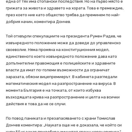
една от тях има стопански последствия. Но на първо място е
грижата за живота и здравето на хората. Това е премеждие,
през което ние като общество трябва да преминем по най-
добрия начин, коментира Дончев.
Той отхвърли спекулациите на президента Румен Радев, че
извънредното положение може да доведе до управленско
своеволие. Няма промяна на конституционния модел,
единственото което извънредното положение дава като
допълнителни правомощия е полицейските и здравните
власти да имат по-големи възможности да ограничат
заразата, обясни вицепремиерът. В кабинета разгледали
математическия модел на разпространение на вируса. В
момента България е на точката, от които избухва
възходящата крива на разпространение и целта на всички
действия е това да не се случи.
По повод паниката и презапасяването с храни Томислав
Дончев коментира: „Науката още не е доказала, че който си
купи 50 кг захар придобива имунитет срещу коронавируса.”