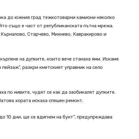
чка до южния град тежкотоварни камиони няколко
йто също е част от републиканската пътна мрежа.
 Кърналово, Старчево, Михнево, Кавракирово и
 кърпене на дупките, които вече станаха ями. Искаме
н пейзаж”, разкри кметският управник на село
ха по нивите, чудят се как да заобикалят дупките.
атова хората искаха спешен ремонт.
до 10 дни, ще се вдигнем на бунт”, предупреждава