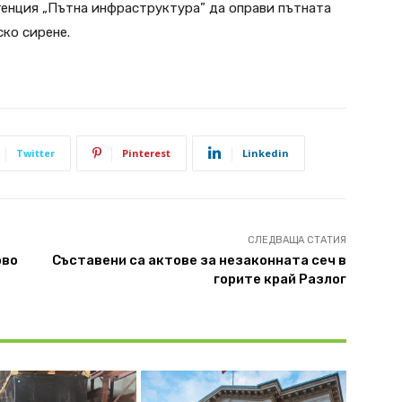
генция „Пътна инфраструктура” да оправи пътната
ско сирене.
Twitter
Pinterest
Linkedin
СЛЕДВАЩА СТАТИЯ
ово
Съставени са актове за незаконната сеч в
горите край Разлог