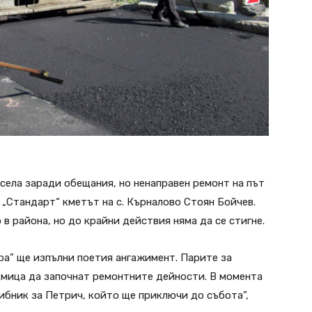
села заради обещания, но ненаправен ремонт на път
„Стандарт“ кметът на с. Кърналово Стоян Бойчев.
в района, но до крайни действия няма да се стигне.
а” ще изпълни поетия ангажимент. Парите за
дмица да започнат ремонтните дейности. В момента
ибник за Петрич, който ще приключи до събота”,