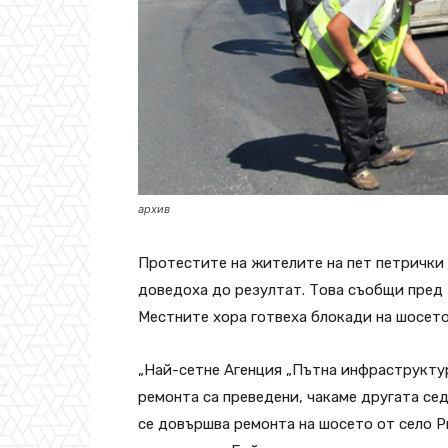
архив
Протестите на жителите на пет петрички 
доведоха до резултат. Това съобщи пред 
Местните хора готвеха блокади на шосето 
„Най-сетне Агенция „Пътна инфраструктур
ремонта са преведени, чакаме другата се
се довършва ремонта на шосето от село Р