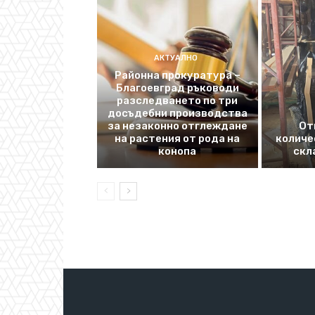
АКТУАЛНО
Районна прокуратура –
Благоевград ръководи
разследването по три
досъдебни производства
за незаконно отглеждане
От
на растения от рода на
количе
конопа
скл