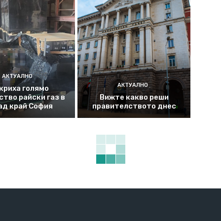
АКТУАЛНО
АКТУАЛНО
криха голямо
ство райски газ в
Вижте какво реши
ад край София
правителството днес