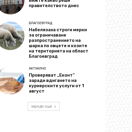
Вижте какво реши
правителството днес
БЛАГОЕВГРАД
Набелязаха строги мерки
за ограничаване
разпространението на
шарка по овцете и козите
на територията на област
Благоевград
АКТУАЛНО
Проверяват „Еконт“
заради вдигането на
куриерските услуги от 1
август
зареди още