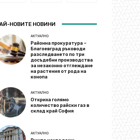
АЙ-НОВИТЕ НОВИНИ
АКТУАЛНО
Районна прокуратура –
Благоевград ръководи
разследването по три
досъдебни производства
за незаконно отглеждане
на растения от рода на
конопа
АКТУАЛНО
Откриха голямо
количество райски газ в
склад край София
АКТУАЛНО