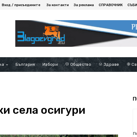
Вход / присъедините
За контакти
За реклама
СПРАВОЧНИК
СЪБ
на
България
Избори
Общество
Здраве
Св
П
ки села осигури
П