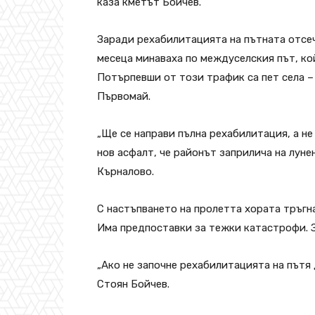
каза кметът Бойчев.
Заради рехабилитацията на пътната отсе
месеца минаваха по междуселския път, ко
Потърпевши от този трафик са пет села –
Първомай.
„Ще се направи пълна рехабилитация, а не
нов асфалт, че районът заприлича на луне
Кърналово.
С настъпването на пролетта хората тръгна
Има предпоставки за тежки катастрофи. З
„Ако не започне рехабилитацията на пътя 
Стоян Бойчев.