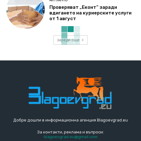
АКТУАЛНО
Проверяват „Еконт“ заради
вдигането на куриерските услуги
от 1 август
зареди още
Добре дошли в информационна агенция Blagoevgrad.eu
За контакти, реклама и въпроси:
blagoevgrad.eu@gmail.com