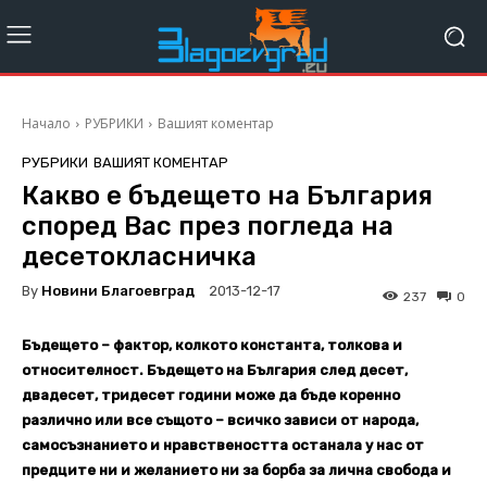
Начало
РУБРИКИ
Вашият коментар
РУБРИКИ
ВАШИЯТ КОМЕНТАР
Какво е бъдещето на България
според Вас през погледа на
десетокласничка
By
Новини Благоевград
2013-12-17
237
0
Бъдещето – фактор, колкото константа, толкова и
относителност. Бъдещето на България след десет,
двадесет, тридесет години може да бъде коренно
различно или все същото – всичко зависи от народа,
самосъзнанието и нравствеността останала у нас от
предците ни и желанието ни за борба за лична свобода и