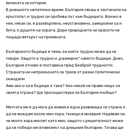
великата си история.
В днешното непатично време, България сякаш е застанала на
кръстопът и трудно си пробива път към бъдещето. Всичко в
нея, някак си, е разхвърлено, неустановено, замърсени са и
бита, и душите на хората. Дори природните ни красоти не
пощади вятърът на промяната.
Българското бъдеще е тема, за която трудно може да се
говори. Защото е трудно и „размирно” самото бъдеще. Днес,
България отново е поставена пред безброй трудности.
Страната ни непрекъснато се тресе от разни политически
скандали.
Ами ако и за в бъдеще е така? Ако никой не прави нищо за
своята страна? Ще просъществува ли България изобщо?
Мечтата ми е да мога да живея в една развиваща се страна и
да не виждам около мен хора, тънещи в мизерия. Надявам се,
че много хора мислят като мен, защото с решителност може
да се победи негативизмът на днешния българин. Тогава ще