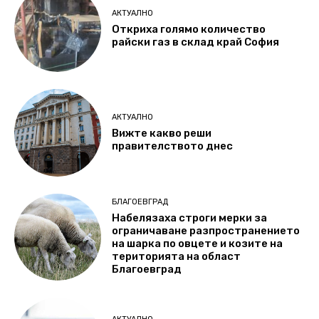
АКТУАЛНО
Откриха голямо количество
райски газ в склад край София
АКТУАЛНО
Вижте какво реши
правителството днес
БЛАГОЕВГРАД
Набелязаха строги мерки за
ограничаване разпространението
на шарка по овцете и козите на
територията на област
Благоевград