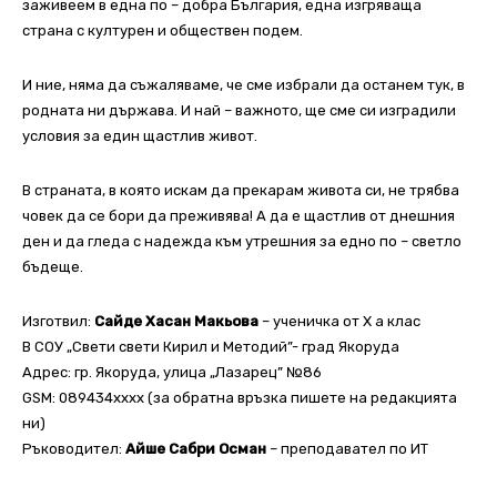
заживеем в една по – добра България, една изгряваща
страна с културен и обществен подем.
И ние, няма да съжаляваме, че сме избрали да останем тук, в
родната ни държава. И най – важното, ще сме си изградили
условия за един щастлив живот.
В страната, в която искам да прекарам живота си, не трябва
човек да се бори да преживява! А да е щастлив от днешния
ден и да гледа с надежда към утрешния за едно по – светло
бъдеще.
Изготвил:
Сайде Хасан Макьова
– ученичка от X а клас
В СОУ „Свети свети Кирил и Методий”- град Якоруда
Адрес: гр. Якоруда, улица „Лазарец” №86
GSM: 089434xxxx (за обратна връзка пишете на редакцията
ни)
Ръководител:
Айше Сабри Осман
– преподавател по ИТ