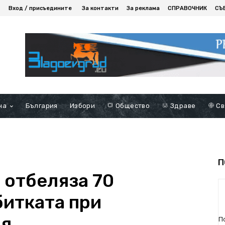
Вход / присъедините
За контакти
За реклама
СПРАВОЧНИК
СЪ
на
България
Избори
Общество
Здраве
Св
П
 отбеляза 70
битката при
ия
П