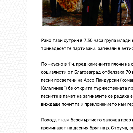
Рано тази сутрин в 7:30 часа група млади
тринадесетте партизани, загинали в анти
По –късно в 11ч. пред каменните плочи на
социалисти от Благоевград отбелзаха 70 
песни посветени на Арсо Пандурски (ком
Калъпчиев”) бе открита тържествената пр
песните в памет на загиналите се редяха 
виждаше почитта и преклонението към ге
Походът към безсмъртието започва през м
преминават на десния бряг на р. Струма, 