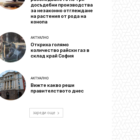
досъдебни производства
за незаконно отглеждане
на растения от рода на
конопа
АКТУАЛНО
Откриха голямо
количество райски газ в
склад край София
АКТУАЛНО
Вижте какво реши
правителството днес
зареди още