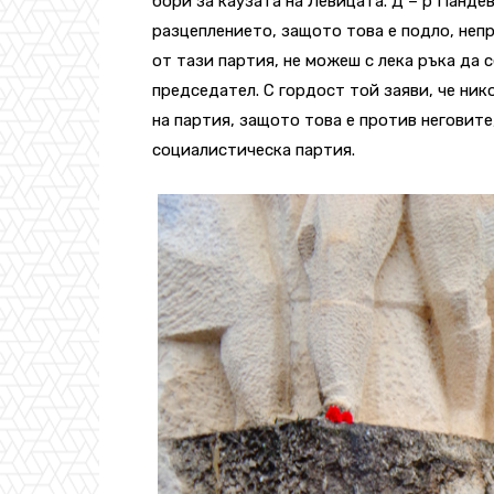
бори за каузата на Левицата. Д – р Панде
разцеплението, защото това е подло, непр
от тази партия, не можеш с лека ръка да 
председател. С гордост той заяви, че ник
на партия, защото това е против неговите
социалистическа партия.