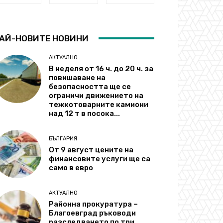
АЙ-НОВИТЕ НОВИНИ
АКТУАЛНО
В неделя от 16 ч. до 20 ч. за
повишаване на
безопасността ще се
ограничи движението на
тежкотоварните камиони
над 12 т в посока...
БЪЛГАРИЯ
От 9 август цените на
финансовите услуги ще са
само в евро
АКТУАЛНО
Районна прокуратура –
Благоевград ръководи
разследването по три