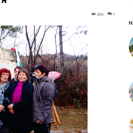
226
1
Н