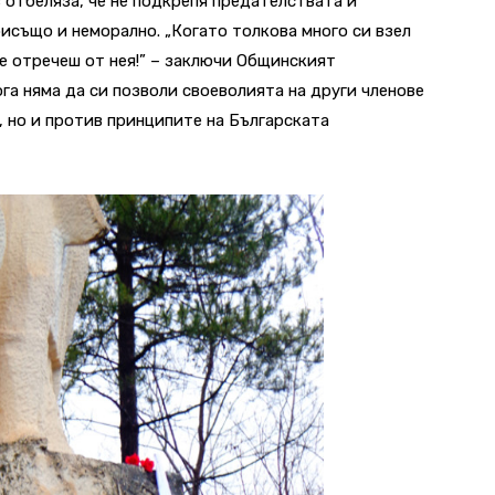
в отбеляза, че не подкрепя предателствата и
исъщо и неморално. „Когато толкова много си взел
се отречеш от нея!” – заключи Общинският
ога няма да си позволи своеволията на други членове
, но и против принципите на Българската