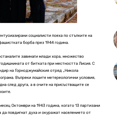
 ентусиазирани социалисти поеха по стъпките на
фашистката борба през 1944 година.
 останалите завинаги млади хора, множество
годишнината от битката при местността Лисия. С
андир на Горноджумайския отряд „Никола
ограма. Въпреки лошите метереологични условия,
една след друга, а в очите на присъстващите се
роите.
есец Октомври на 1943 година, когато 13 партизани
за да повдигнат духа и окуражат населението от