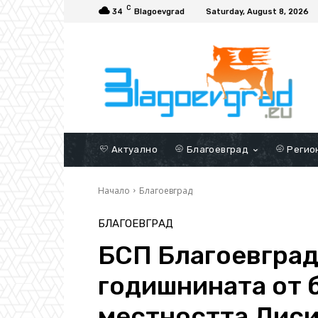
C
34
Blagoevgrad
Saturday, August 8, 2026
Актуално
Благоевград
Регио
Начало
Благоевград
БЛАГОЕВГРАД
БСП Благоевград
годишнината от 
местността Лис