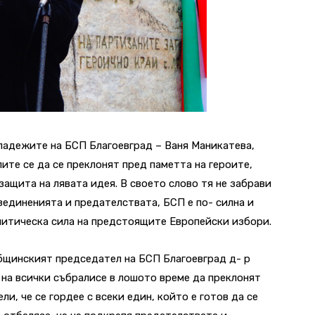
ладежите на БСП Благоевград – Ваня Маникатева,
ите се да се преклонят пред паметта на героите,
ащита на лявата идея. В своето слово тя не забрави
зединенията и предателствата, БСП е по- силна и
олитическа сила на предстоящите Европейски избори.
бщинският председател на БСП Благоевград д- р
на всички събралисе в лошото време да преклонят
ли, че се гордее с всеки един, който е готов да се