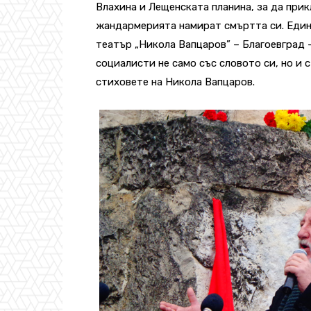
Влахина и Лещенската планина, за да прикл
жандармерията намират смъртта си.
Един
театър „Никола Вапцаров” – Благоевград 
социалисти не само със словото си, но и 
стиховете на Никола Вапцаров.