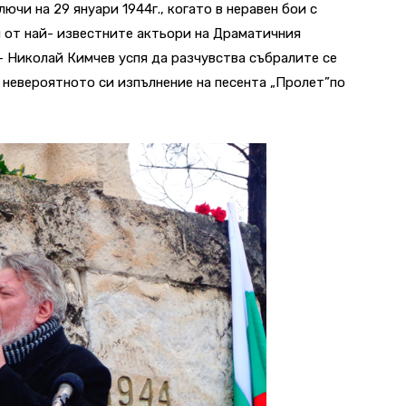
ючи на 29 януари 1944г., когато в неравен бои с
 от най- известните актьори на Драматичния
– Николай Кимчев успя да разчувства събралите се
с невероятното си изпълнение на песента „Пролет”по