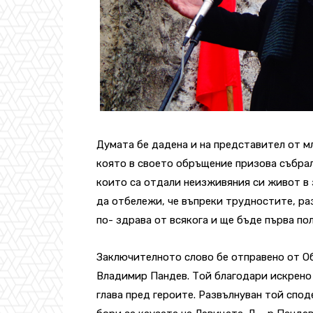
Думата бе дадена и на представител от м
която в своето обръщение призова събрал
които са отдали неизживяния си живот в з
да отбележи, че въпреки трудностите, ра
по- здрава от всякога и ще бъде първа п
Заключителното слово бе отправено от О
Владимир Пандев. Той благодари искрено 
глава пред героите. Развълнуван той споде