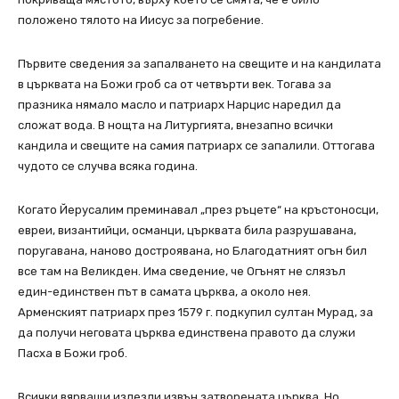
положено тялото на Иисус за погребение.
Първите сведения за запалването на свещите и на кандилата
в църквата на Божи гроб са от четвърти век. Тогава за
празника нямало масло и патриарх Нарцис наредил да
сложат вода. В нощта на Литургията, внезапно всички
кандила и свещите на самия патриарх се запалили. Оттогава
чудото се случва всяка година.
Когато Йерусалим преминавал „през ръцете“ на кръстоносци,
евреи, византийци, османци, църквата била разрушавана,
поругавана, наново достроявана, но Благодатният огън бил
все там на Великден. Има сведение, че Огънят не слязъл
един-единствен път в самата църква, а около нея.
Арменският патриарх през 1579 г. подкупил султан Мурад, за
да получи неговата църква единствена правото да служи
Пасха в Божи гроб.
Всички вярващи излезли извън затворената църква. Но