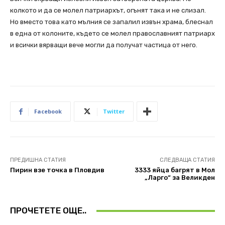
колкото и да се молел патриархът, огънят така и не слизал.
Но вместо това като мълния се запалил извън храма, блеснал
в една от колоните, където се молел православният патриарх
и всички вярващи вече могли да получат частица от него.
Facebook
Twitter
ПРЕДИШНА СТАТИЯ
СЛЕДВАЩА СТАТИЯ
Пирин взе точка в Пловдив
3333 яйца багрят в Mол
„Ларго“ за Великден
ПРОЧЕТЕТЕ ОЩЕ..