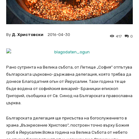
By
Д. Христовски
2016-04-30
417
0
Рано сутринта на Велика събота, от Летище „София” отпътува
българската църковно-държавна делегация, която трябва да
донесе Благодатния огън от Йерусалим. Тази година тя ще
бъде водена от софийския викарий- Браницки епископ
Григорий, съобщиха от Св. Синод на Българската православна
църква.
Българската делегация ще присъства на богослужението в
храма „Възкресение Христово”, построен точно върху Божия
гроб в Йерусалим.Всяка година на Велика Събота от небето