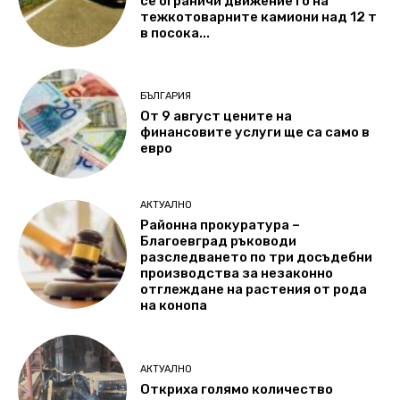
се ограничи движението на
тежкотоварните камиони над 12 т
в посока...
БЪЛГАРИЯ
От 9 август цените на
финансовите услуги ще са само в
евро
АКТУАЛНО
Районна прокуратура –
Благоевград ръководи
разследването по три досъдебни
производства за незаконно
отглеждане на растения от рода
на конопа
АКТУАЛНО
Откриха голямо количество