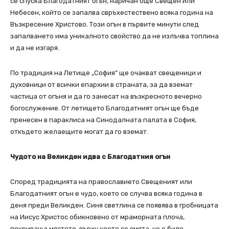
се спуска Благодатният огън, наричан още Свещен или
Небесен, който се запалва свръхестествено всяка година на
Възкресение Христово. Този огън в първите минути след
запалването има уникалното свойство да не излъчва топлина
и да не изгаря.
По традиция на Летище „София” ще очакват свещеници и
духовници от всички епархии в страната, за да вземат
частица от огъня и да го занесат на възкресното вечерно
богослужение. От летището Благодатният огън ще бъде
пренесен в параклиса на Синодалната палата в София,
откъдето желаещите могат да го вземат.
Чудото на Великден идва с Благодатния огън
Според традицията на православието Свещеният или
Благодатният огън е чудо, което се случва всяка година в
деня преди Великден. Синя светлина се появява в гробницата
на Иисус Христос обикновено от мраморната плоча,
покриваща мястото, върху което се смята, че е било