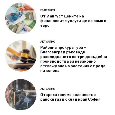
БЪЛГАРИЯ
От 9 август цените на
финансовите услуги ще са само в
евро
АКТУАЛНО
Районна прокуратура –
Благоевград ръководи
разследването по три досъдебни
производства за незаконно
отглеждане на растения от рода
на конопа
АКТУАЛНО
Откриха голямо количество
райски газ в склад край София