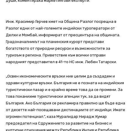
души, коментираха маркетингови експерти.
Инж. Красимир Герчев кмет на Община Разлог посрещна в
Разлог едни от най-големите индийски туроператори от
Делхи и Момбай, информират от пресцентъра на общината.
Градоначалникът на планинския курорт представи
богатството от природни ресурси и възможностите за
туризъм в региона. Приветствие към всички отправи
народният представител в 41-то НС инж. Любен Tатарски.
„Освен икономическите връзки ние целим да създадем и
здрави културни връзки. България не е позната на индийския
туристически пазар и е крайно време това да се промени. За
това поканихме туристически агенции тук, за да видят
България. Ако България се рекламира правилно ще бъде една
от десетте най-посещавани дестинациите от индийци. Имате
огромен потенциал.”, каза Муралидар Нирадж Кумар
председател на Сдружението за развитие на бизнес и
културни отношения между Република Индия и Република