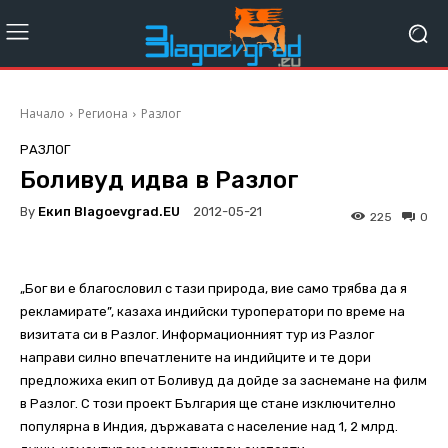
Начало
Региона
Разлог
РАЗЛОГ
Боливуд идва в Разлог
By
Екип Blagoevgrad.EU
2012-05-21
225
0
„Бог ви е благословил с тази природа, вие само трябва да я
рекламирате”, казаха индийски туроператори по време на
визитата си в Разлог. Информационният тур из Разлог
направи силно впечатлените на индийците и те дори
предложиха екип от Боливуд да дойде за заснемане на филм
в Разлог. С този проект България ще станe изключително
популярна в Индия, държавата с население над 1, 2 млрд.