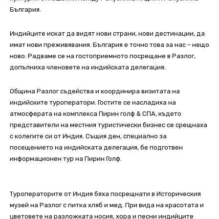
България.
Индийците искат да видят нови страни, нови дестинации, да
имат нови преживявания. България е точно това за нас – нещо
ново. Радваме се на гостоприемното посрещане в Разлог,
допълниха членовете на индийската делегация.
Община Разлог съдейства и координира визитата на
индийските туроператори. Гостите се насладиха на
атмосферата на комплекса Пирин голф & СПА, където
представители на местния туристически бизнес се срещнаха
с колегите си от Индия. Същия ден, специално за
посещението на индийската делегация, бе подготвен
информационен тур на Пирин Голф.
Туроператорите от Индия бяха посрещнати в Историческия
музей на Разлог с питка хляб и мед. При вида на красотата и
цветовете на разложката носия, хора и песни индийците