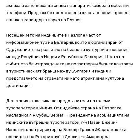
ахнаха и започнаха да снимат с апарати, камера и мобилни
телефони. Пред тях бе представен и възстановения древен
слънчев календар в парка на Разлог.
Посещението на индийците в Разлог е част от
информационен тур на България, който е организиран от
Сдружението за развитие на бизнес и културни отношения
между Република Индия и Република България. Целта на
събитието бе изграждането на ползотворни бизнес контакти
в туристическият бранш между България и Индия и
представянето на страната ни като атрактивна културна
дестинация.
Делегацията включваше представители на големи
туроператори в Индия. От индийска страна на Разлог се
насладиха г-н Субаш Верма – Президент на асоциацията на
ндийските вътрешни туроператори, г-н Паван Джейн-
Изпълнителен директор на Белеър Травел &Карго, както и
президент на Ротари клуб в Делхи, г-н Амарендра