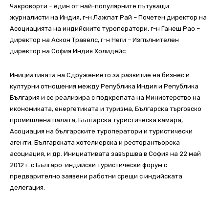
Чакроворти – един от най-популярните пътуващи
журналисти на Индия, г-н Лажпат Рай – Почетен директор на
Асоциацията на индийските туроператори, г-н Ганеш Рао –
директор на Аскон Травелс, г-н Неги – Изпълнителен
директор на София Индия Холидейс.
Инициативата на Сдружението за развитие на бизнес и
културни отношения между Република Индия и Република
България и се реализира с подкрепата на Министерство на
икономиката, енергетиката и туризма, Българска търговско
промишлена палата, Българска туристическа камара,
Асоциация на българските туроператори и туристически
агенти, Българската хотелиерска и ресторантьорска
асоциация, и др. Инициативата завършва в София на 22 май
2012 г. с Българо-индийски туристически форум с
предварително заявени работни срещи с индийската
делегация.