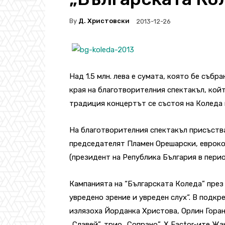
By
Д. Христовски
2013-12-26
Над 1.5 млн. лева е сумата, която бе събр
края на благотворителния спектакъл, кой
традиция концертът се състоя на Коледа 
На благотворителния спектакъл присъств
председателят Пламен Орешарски, евроко
(президент на Република България в перио
Кампанията на “Българската Коледа” през 
увредено зрение и увреден слух“. В подкр
излязоха Йорданка Христова, Орлин Горан
„Славей”, трио „Сопрано”, X Factor-ите 