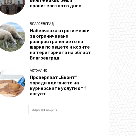
Вижте какво реши
правителството днес
БЛАГОЕВГРАД
Набелязаха строги мерки
за ограничаване
разпространението на
шарка по овцете и козите
на територията на област
Благоевград
АКТУАЛНО
Проверяват „Еконт“
заради вдигането на
куриерските услуги от 1
август
зареди още