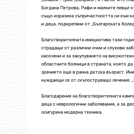
Богдана Петрова, Рафи и малките певци о
също изразиха съпричастността си към ка
и деца, подкрепяни от „Българската Колед
Благотворителната инициатива тази годин
страдащи от различни очни и слухови заб
насочени и за закупуването на високотех
областните болници в страната, която да
зрението още в ранна детска възраст. Ин
нуждаещи се от скъпоструващо лечение. 
Благодарение на благотворителната кампа
деца с неврологични заболявания, а за де
осигурена модерна техника.