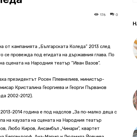
176
0
Н
ана от кампанията „Българската Коледа” 2013 след
то се провежда под егидата на държавния глава. По
на сцената на Народния театър “Иван Вазов”.
аха президентът Росен Плевнелиев, министър-
мисар Кристалина Георгиева и Георги Първанов
да 2002-2012).
2013-2014 година е под надслов „За по-малко деца с
епа на каузата на сцената на Народния театър
ов, Любо Киров, Ансамбъл „Чинари”, квартет
Жана Бергендорф, Ана-Мария и Людмила Йовчева,