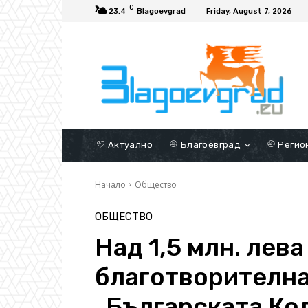
C
23.4
Blagoevgrad
Friday, August 7, 2026
Актуално
Благоевград
Регио
Начало
Общество
ОБЩЕСТВО
Над 1,5 млн. лев
благотворителна
„Българската Ко