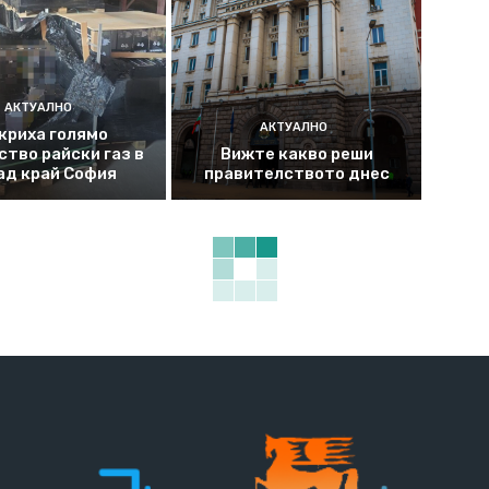
АКТУАЛНО
АКТУАЛНО
криха голямо
ство райски газ в
Вижте какво реши
ад край София
правителството днес