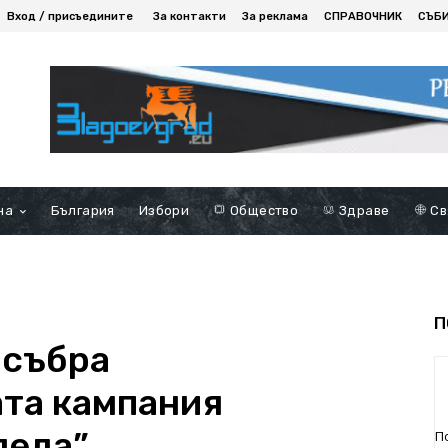
Вход / присъедините
За контакти
За реклама
СПРАВОЧНИК
СЪБ
на
България
Избори
Общество
Здраве
Св
П
а събра
та кампания
леда”
П