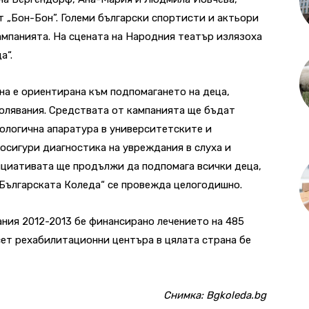
т „Бон-Бон”. Големи български спортисти и актьори
мпанията. На сцената на Народния театър излязоха
а“.
а е ориентирана към подпомагането на деца,
олявания. Средствата от кампанията ще бъдат
нологична апаратура в университетските и
 осигури диагностика на увреждания в слуха и
ициативата ще продължи да подпомага всички деца,
„Българската Коледа“ се провежда целогодишно.
ния 2012-2013 бе финансирано лечението на 485
сет рехабилитационни центъра в цялата страна бе
Снимкa: Bgkoleda.bg