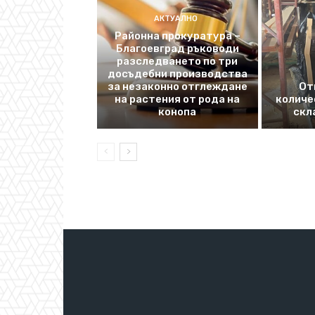
АКТУАЛНО
Районна прокуратура –
Благоевград ръководи
разследването по три
досъдебни производства
за незаконно отглеждане
От
на растения от рода на
количе
конопа
скл