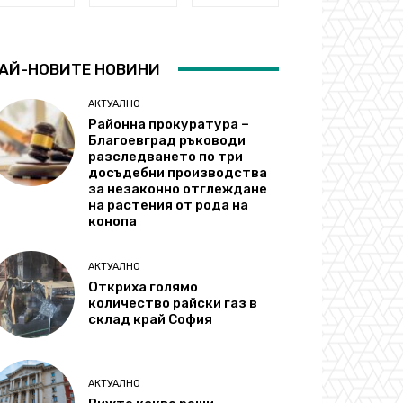
АЙ-НОВИТЕ НОВИНИ
АКТУАЛНО
Районна прокуратура –
Благоевград ръководи
разследването по три
досъдебни производства
за незаконно отглеждане
на растения от рода на
конопа
АКТУАЛНО
Откриха голямо
количество райски газ в
склад край София
АКТУАЛНО