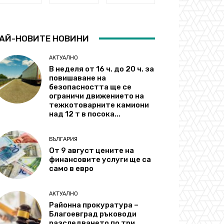
АЙ-НОВИТЕ НОВИНИ
АКТУАЛНО
В неделя от 16 ч. до 20 ч. за
повишаване на
безопасността ще се
ограничи движението на
тежкотоварните камиони
над 12 т в посока...
БЪЛГАРИЯ
От 9 август цените на
финансовите услуги ще са
само в евро
АКТУАЛНО
Районна прокуратура –
Благоевград ръководи
разследването по три