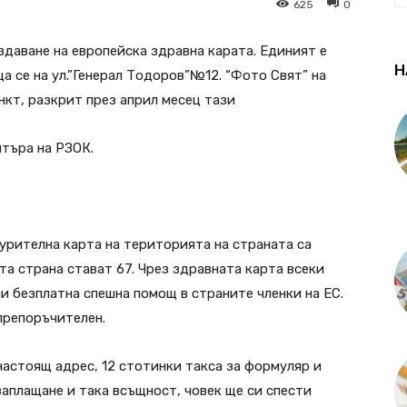
625
0
здаване на европейска здравна карата. Единият е
Н
а се на ул.”Генерал Тодоров”№12. “Фото Свят” на
ункт, разкрит през април месец тази
нтъра на РЗОК.
урителна карта на територията на страната са
та страна стават 67. Чрез здравната карта всеки
и безплатна спешна помощ в страните членки на ЕС.
препоръчителен.
настоящ адрес, 12 стотинки такса за формуляр и
заплащане и така всъщност, човек ще си спести