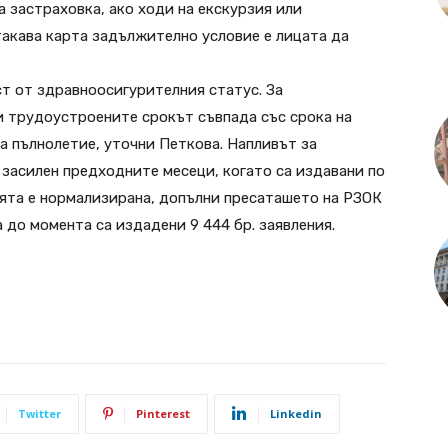
застраховка, ако ходи на екскурзия или
 такава карта задължително условие е лицата да
ст от здравноосигурителния статус. За
 и трудоустроените срокът съвпада със срока на
а пълнолетие, уточни Петкова. Напливът за
 засилен предходните месеци, когато са издавани по
ията е нормализирана, допълни пресаташето на РЗОК
 до момента са издадени 9 444 бр. заявления.
Twitter
Pinterest
Linkedin