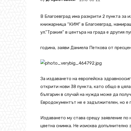
В Благоевград има разкрити 2 пункта за и
книжарница “КИМ” в Благоевград, намиращ
ул.”Тракия” в центъра на града е другия п
година, заяви Даниела Петкова от пресце
За издаването на европейска здравноосиг
открити нови 38 пункта, като общо в цяла
българин в случай на нужда може да получ
Евродокументът не е задължителен, но е 
Издаването му става срещу заявление по 
цветна снимка. Не изисква допълнително 