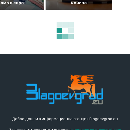
само в евро
конопа
Добре дошли в информационна агенция Blagoevgrad.eu
За контакти, реклама и въпроси:
blagoevgrad.eu@gmail.com