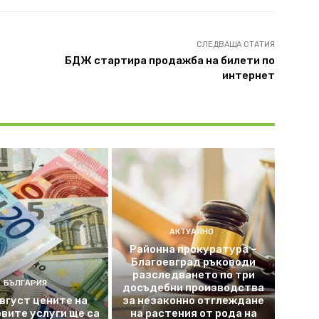
СЛЕДВАЩА СТАТИЯ
БДЖ стартира продажба на билети по
интернет
АКТУАЛНО
Районна прокуратура –
Благоевград ръководи
разследването по три
БЪЛГАРИЯ
досъдебни производства
август цените на
за незаконно отглеждане
вите услуги ще са
на растения от рода на