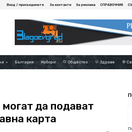
Вход / присъедините
За контакти
За реклама
СПРАВОЧНИК
С
на
България
Избори
Общество
Здраве
Св
П
 могат да подават
авна карта
П