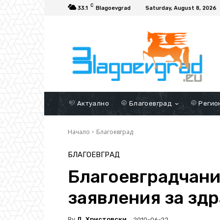
C
33.1
Blagoevgrad
Saturday, August 8, 2026
Актуално
Благоевград
Регио
Начало
Благоевград
БЛАГОЕВГРАД
Благоевградчани
заявления за здр
By
Д. Христовски
2010-06-22