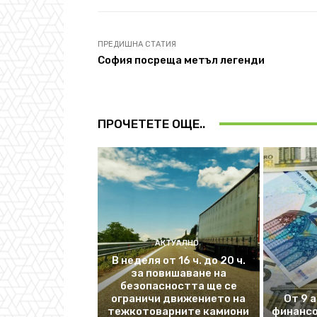
ПРЕДИШНА СТАТИЯ
София посреща метъл легенди
ПРОЧЕТЕТЕ ОЩЕ..
АКТУАЛНО
В неделя от 16 ч. до 20 ч.
за повишаване на
безопасността ще се
ограничи движението на
От 9 
тежкотоварните камиони
финансо