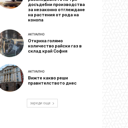
досъдебни производства
за незаконно отглеждане
на растения от рода на
конопа
АКТУАЛНО
Откриха голямо
количество райски газ в
склад край София
АКТУАЛНО
Вижте какво реши
правителството днес
зареди още