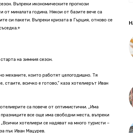
сезон. Въпреки икономическите прогнози
и от миналата година. Някои от базите вече са
те си пакети. Въпреки кризата в Гърция, отново се
Н
съседка.+
старта на зимния сезон.
но механите, които работят целогодишно. Тя
е, стаите, всичко е готово,” каза хотелиерът Иван
хотелиерите са повече от оптимистични. „Има
а празниците все още има свободни места, въпреки
. „Всички хотелиери се надяват на много туристи –
аза пък Иван Мацурев.