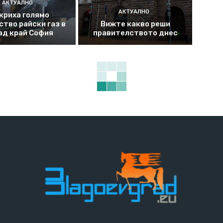
АКТУАЛНО
АКТУАЛНО
криха голямо
ство райски газ в
Вижте какво реши
ад край София
правителството днес