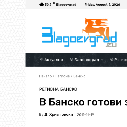
C
30.7
Blagoevgrad
Friday, August 7, 2026
Актуално
Благоевград
Регио
Начало
Региона
Банско
РЕГИОНА
БАНСКО
В Банско готови 
By
Д. Христовски
2011-11-19