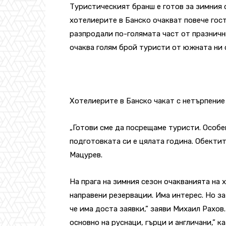
Туристическият бранш е готов за зимния 
хотелиерите в Банско очакват повече гост
разпродали по-голямата част от празнични
очаква голям брой туристи от южната ни 
Хотелиерите в Банско чакат с нетърпение 
„Готови сме да посрещаме туристи. Особе
подготовката си е цялата година. Обектит
Мацурев.
На прага на зимния сезон очакванията на 
направени резервации. Има интерес. Но з
че има доста заявки,” заяви Михаил Рахов
основно на руснаци, гърци и англичани,” к