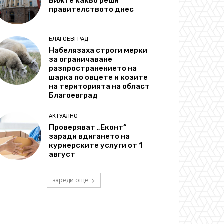
Вижте какво реши
правителството днес
БЛАГОЕВГРАД
Набелязаха строги мерки
за ограничаване
разпространението на
шарка по овцете и козите
на територията на област
Благоевград
АКТУАЛНО
Проверяват „Еконт“
заради вдигането на
куриерските услуги от 1
август
зареди още