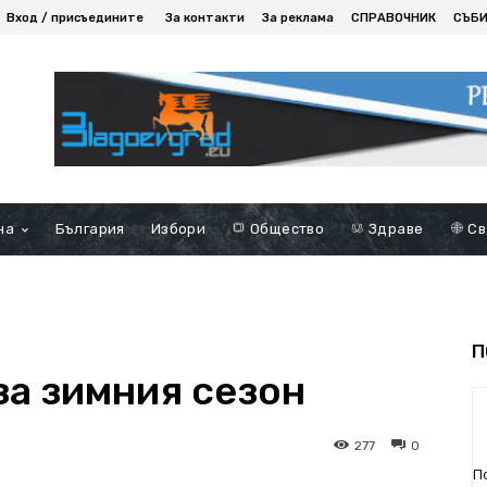
Вход / присъедините
За контакти
За реклама
СПРАВОЧНИК
СЪБ
на
България
Избори
Общество
Здраве
Св
П
за зимния сезон
277
0
П