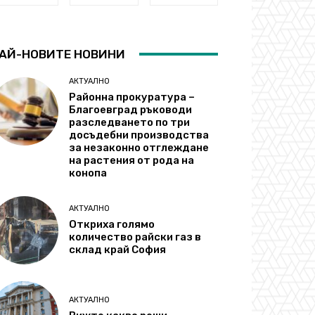
АЙ-НОВИТЕ НОВИНИ
АКТУАЛНО
Районна прокуратура –
Благоевград ръководи
разследването по три
досъдебни производства
за незаконно отглеждане
на растения от рода на
конопа
АКТУАЛНО
Откриха голямо
количество райски газ в
склад край София
АКТУАЛНО