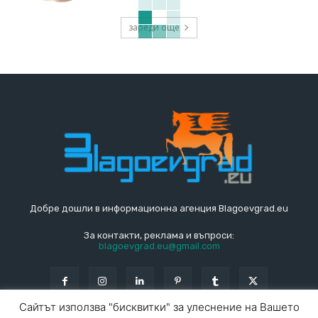
зареди още
Добре дошли в информационна агенция Blagoevgrad.eu
За контакти, реклама и въпроси:
blagoevgrad.eu@gmail.com
Сайтът използва "бисквитки" за улеснение на Вашето