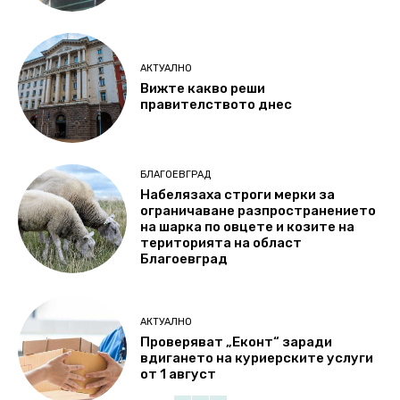
АКТУАЛНО
Вижте какво реши
правителството днес
БЛАГОЕВГРАД
Набелязаха строги мерки за
ограничаване разпространението
на шарка по овцете и козите на
територията на област
Благоевград
АКТУАЛНО
Проверяват „Еконт“ заради
вдигането на куриерските услуги
от 1 август