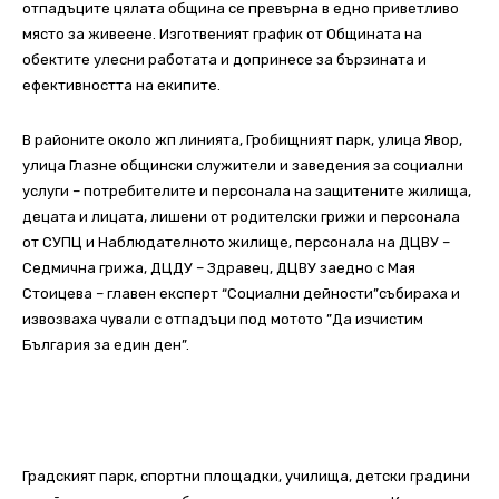
отпадъците цялата община се превърна в едно приветливо
място за живеене. Изготвеният график от Общината на
обектите улесни работата и допринесе за бързината и
ефективността на екипите.
В районите около жп линията, Гробищният парк, улица Явор,
улица Глазне общински служители и заведения за социални
услуги – потребителите и персонала на защитените жилища,
децата и лицата, лишени от родителски грижи и персонала
от СУПЦ и Наблюдателното жилище, персонала на ДЦВУ –
Седмична грижа, ДЦДУ – Здравец, ДЦВУ заедно с Мая
Стоицева – главен експерт “Социални дейности”събираха и
извозваха чували с отпадъци под мотото ”Да изчистим
България за един ден”.
Градският парк, спортни площадки, училища, детски градини