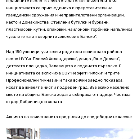
и районите около тях бяха старателно почистени. Към
инициативата се присъединиха и представители на
граждански сдружения и неправителствени организации,
както и домакинства. Стъклени бутилки и буркани,
пластмасови кутии, опаковки, найлонови торбички напълниха
чувалите на отговорните „еколози в Банско”.
Над 150 ученици, учители и родители почистваха района
около НУ”Св. Паисий Хилендарски”, улица „Гоце Делчев”,
детската площадка, Валевицата и ледената пързалка. В
инициативата се включиха СОУ”Неофит Рилски” и трите
Професионални гимназии и така всички заедно показаха,
искат да живеят в чист и подреден град. Във всяко населено
място на община Банско хората събираха отпадъци. Чистиха
в град Добринище и селата.
Акцията по почистването продължи до следобедните часове.