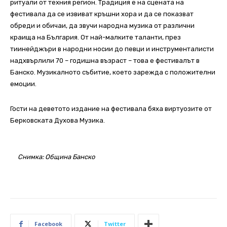
ритуали от техния регион. Традиция е на сцената на
фестивала да се извиват кръшни хора и да се показват
обреди и обичаи, да звучи народна музика от различни
краища на България. От най-малките таланти, през
тиинейджъри в народни носии до певци и инструменталисти
надхвърлили 70 – годишна възраст – това е фестивалът в
Банско. Музикалното събитие, което зарежда с положителни
емоции.
Гости на деветото издание на фестивала бяха виртуозите от
Берковската Духова Музика.
Снимка: Община Банско
Facebook
Twitter