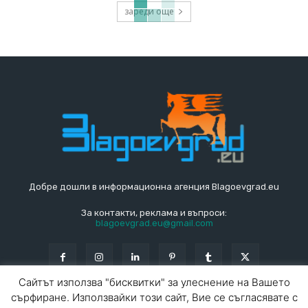
зареди още
Добре дошли в информационна агенция Blagoevgrad.eu
За контакти, реклама и въпроси:
blagoevgrad.eu@gmail.com
Сайтът използва "бисквитки" за улеснение на Вашето
сърфиране. Използвайки този сайт, Вие се съгласявате с