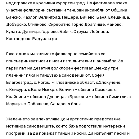
надиграваха в красивия курортен град. На фестивала взеха
участие фолклорни състави и танцови ансамбли от Община
Банско, Разлог, Велинград, Пещера, Бачево, Баня, Елешница,
Добърско, Огняново, Скребатно, Горно Драглище, Райово,
Кулата, Дупница, Годлево, Бабяк, Струма, Лебница,
Костандово, Радуил и др.
Ежегодно към голямото фолклорно семейство се
присъединяват нови и нови изпълнителни и ансамбли. За
първи път на деветия фолклорен фестивал „Между три
планини” пяха и танцуваха самодейци от: София,
Благоевград, с. Рогош – Пловдивска област, с.Злокучене,
с.Клисура, с.Бели Искър, с.Белчин – община Самоков, с.
Крайници – община Дупница, с Брежани – община Симитли, с.
Марица, с. Бобошево, Сапарева баня.
Желанието за впечатляващо и артистично представяне
мотивира самодейците, които бяха подготвили интересни
програми, за да покажат танци и носии, да изпълнят песни и