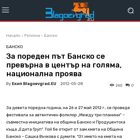
Начало
Региона
Банско
БАНСКО
За пореден път Банско се
превърна в център на голяма,
национална проява
By
Екип Blagoevgrad.EU
2012-05-28
260
0
За девета поредна година, на 26 и 27 май 2012 г., се проведе
фестивала за автентичен фолклор „Между три планини” –
съвместна инициатива на община Банско и Продуцентска
къща „Едита Груп”. Той бе открит от зам.кмета на Община
Банско – Сашка Въчкова с думите: “От името на кмета на