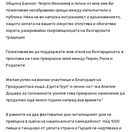
Община Банско- Георги Икономов и лично от мое име Ви
пожелавам незабравими срещи между изпълнители и
публика. Нека не ви напуска ентусиазмът и вдъхновението,
защото силата на вашето изкуство сплотява и обогатява
хората, разкривайки съкровищницата на българските
традиции.
Пожелавам ви да поддържате жив огъня на българщината, в
прослава на тази прекрасна земя между Пирин, Рила и
Родопите.
Желая успех на всички участници и благодаря на
Продуцентска къща „Едита Груп” и лично на г-жа Анелия
Дошева за положените усилия това прекрасно начинание да
продължи още много години напред във времето.”
В рамките на два фестивални дни читалищният дом се
превърна в сцена на националната самодейност. Над 1000
певци и танцьори от цялата страна и Гърция се надпяваха и