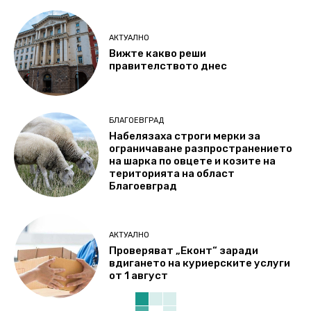
АКТУАЛНО
Вижте какво реши
правителството днес
БЛАГОЕВГРАД
Набелязаха строги мерки за
ограничаване разпространението
на шарка по овцете и козите на
територията на област
Благоевград
АКТУАЛНО
Проверяват „Еконт“ заради
вдигането на куриерските услуги
от 1 август