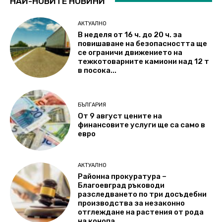
НАЙ-НОВИТЕ НОВИНИ
АКТУАЛНО
В неделя от 16 ч. до 20 ч. за
повишаване на безопасността ще
се ограничи движението на
тежкотоварните камиони над 12 т
в посока...
БЪЛГАРИЯ
От 9 август цените на
финансовите услуги ще са само в
евро
АКТУАЛНО
Районна прокуратура –
Благоевград ръководи
разследването по три досъдебни
производства за незаконно
отглеждане на растения от рода
на конопа