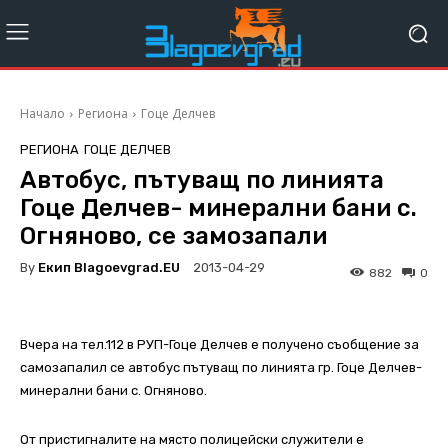
Начало
Региона
Гоце Делчев
РЕГИОНА
ГОЦЕ ДЕЛЧЕВ
Автобус, пътуващ по линията
Гоце Делчев- минерални бани с.
Огняново, се замозапали
By
Екип Blagoevgrad.EU
2013-04-29
882
0
Вчера на тел.112 в РУП-Гоце Делчев е получено съобщение за
самозапалил се автобус пътуващ по линията гр. Гоце Делчев-
минерални бани с. Огняново.
От пристигналите на място полицейски служители е