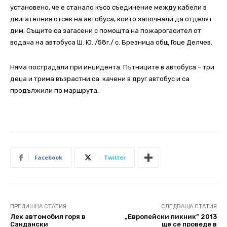
установено, че е станало късо съединение между кабели в
двигателния отсек на автобуса, които започнали да отделят
дим. Същите са загасени с помощта на пожарогасител от
водача на автобуса Ш. Ю. /58г./ с. Брезница общ.Гоце Делчев.
Няма пострадали при инцидента. Пътниците в автобуса – три
деца и трима възрастни са качени в друг автобус и са
продължили по маршрута.
Facebook
Twitter
ПРЕДИШНА СТАТИЯ
СЛЕДВАЩА СТАТИЯ
Лек автомобил горя в
„Европейски пикник” 2013
Сандански
ще се проведе в