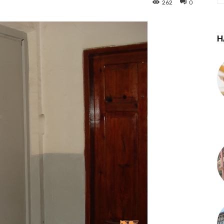
262
0
Н