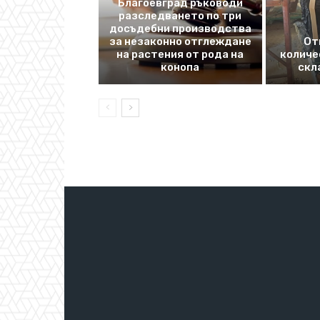
Благоевград ръководи
разследването по три
досъдебни производства
за незаконно отглеждане
От
на растения от рода на
количе
конопа
скл