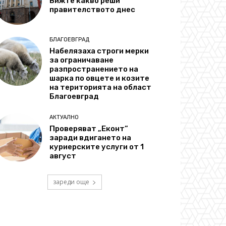
Вижте какво реши
правителството днес
БЛАГОЕВГРАД
Набелязаха строги мерки
за ограничаване
разпространението на
шарка по овцете и козите
на територията на област
Благоевград
АКТУАЛНО
Проверяват „Еконт“
заради вдигането на
куриерските услуги от 1
август
зареди още