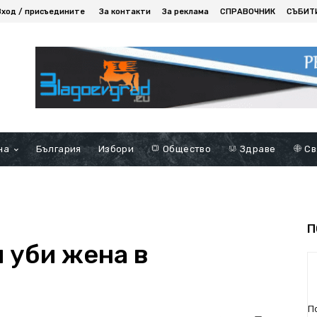
Вход / присъедините
За контакти
За реклама
СПРАВОЧНИК
СЪБИТ
на
България
Избори
Общество
Здраве
Св
П
 уби жена в
П