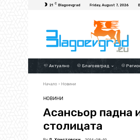
C
21
Blagoevgrad
Friday, August 7, 2026
Актуално
Благоевград
Регио
Начало
Новини
НОВИНИ
Асансьор падна и
столицата
By
Д. Христовски
2014-08-19