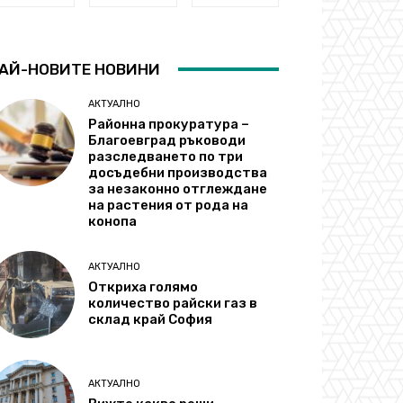
АЙ-НОВИТЕ НОВИНИ
АКТУАЛНО
Районна прокуратура –
Благоевград ръководи
разследването по три
досъдебни производства
за незаконно отглеждане
на растения от рода на
конопа
АКТУАЛНО
Откриха голямо
количество райски газ в
склад край София
АКТУАЛНО