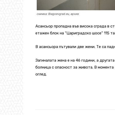
снимка: Blagoevgrad.eu, архив
Асансьор пропадна във висока сграда в с
етажен блок на “Цариградско шосе” 115
та
В асансьора пътували две жени. Те са пад
Загиналата жена е на 46 години, а другат
болница с опасност за живота. В момента 
оглед.