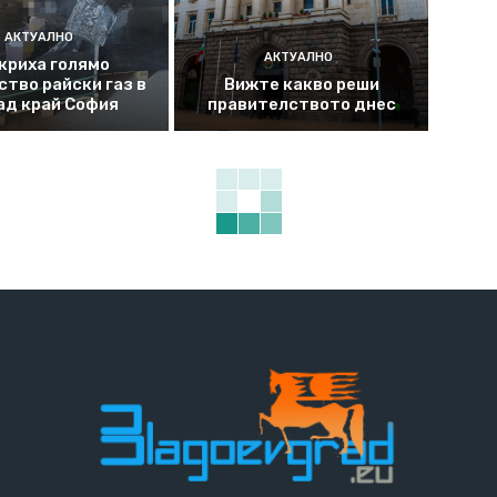
АКТУАЛНО
АКТУАЛНО
криха голямо
ство райски газ в
Вижте какво реши
ад край София
правителството днес