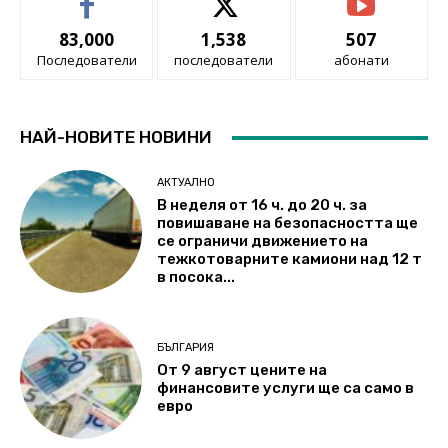
83,000
1,538
507
Последователи
последователи
абонати
НАЙ-НОВИТЕ НОВИНИ
АКТУАЛНО
В неделя от 16 ч. до 20 ч. за
повишаване на безопасността ще
се ограничи движението на
тежкотоварните камиони над 12 т
в посока...
БЪЛГАРИЯ
От 9 август цените на
финансовите услуги ще са само в
евро