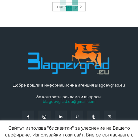
зареди още
Добре дошли в информационна агенция Blagoevgrad.eu
За контакти, реклама и въпроси:
blagoevgrad.eu@gmail.com
Сайтът използва "бисквитки" за улеснение на Вашето
сърфиране. Използвайки този сайт, Вие се съгласявате с