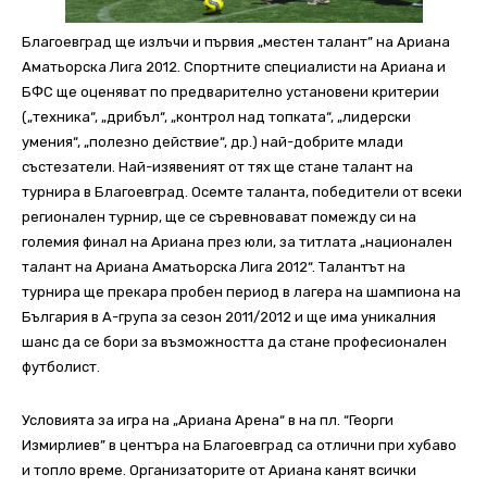
Благоевград ще излъчи и първия „местен талант” на Ариана
Аматьорска Лига 2012. Спортните специалисти на Ариана и
БФС ще оценяват по предварително установени критерии
(„техника“, „дрибъл“, „контрол над топката“, „лидерски
умения“, „полезно действие“, др.) най-добрите млади
състезатели. Най-изявеният от тях ще стане талант на
турнира в Благоевград. Осемте таланта, победители от всеки
регионален турнир, ще се съревновават помежду си на
големия финал на Ариана през юли, за титлата „национален
талант на Ариана Аматьорска Лига 2012“. Талантът на
турнира ще прекара пробен период в лагера на шампиона на
България в А-група за сезон 2011/2012 и ще има уникалния
шанс да се бори за възможността да стане професионален
футболист.
Условията за игра на „Ариана Арена“ в на пл. “Георги
Измирлиев” в центъра на Благоевград са отлични при хубаво
и топло време. Организаторите от Ариана канят всички