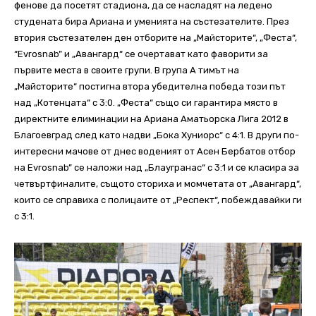
фенове да посетят стадиона, да се насладят на ледено
студената бира Ариана и уменията на състезателите. През
втория състезателен ден отборите на „Майсторите“, „Феста“,
“Evrosnab” и „Авангард“ се очертават като фаворити за
първите места в своите групи. В група А тимът на
„Майсторите“ постигна втора убедителна победа този път
над „Котенцата“ с 3:0. „Феста“ също си гарантира място в
директните елиминации на Ариана Аматьорска Лига 2012 в
Благоевград след като надви „Бока Хуниорс“ с 4:1. В други по-
интересни мачове от днес воденият от Асен Бербатов отбор
на Evrosnab” се наложи над „Блаугранас“ с 3:1 и се класира за
четвъртфиналите, същото сториха и момчетата от „Авангард“,
които се справиха с полицаите от „Респект“, побеждавайки ги
с 3:1.