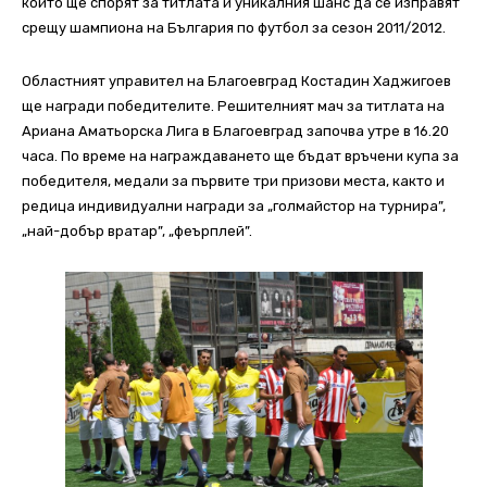
които ще спорят за титлата и уникалния шанс да се изправят
срещу шампиона на България по футбол за сезон 2011/2012.
Областният управител на Благоевград Костадин Хаджигоев
ще награди победителите. Решителният мач за титлата на
Ариана Аматьорска Лига в Благоевград започва утре в 16.20
часа. По време на награждаването ще бъдат връчени купа за
победителя, медали за първите три призови места, както и
редица индивидуални награди за „голмайстор на турнира”,
„най-добър вратар”, „феърплей”.