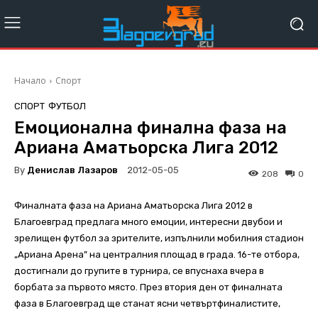
Начало
Спорт
СПОРТ
ФУТБОЛ
Емоционална финална фаза на
Ариана Аматьорска Лига 2012
By
Денислав Лазаров
2012-05-05
208
0
Финалната фаза на Ариана Аматьорска Лига 2012 в
Благоевград предлага много емоции, интересни двубои и
зрелищен футбол за зрителите, изпълнили мобилния стадион
„Ариана Арена” на централния площад в града. 16-те отбора,
достигнали до групите в турнира, се впуснаха вчера в
борбата за първото място. През втория ден от финалната
фаза в Благоевград ще станат ясни четвъртфиналистите,