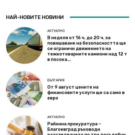
НАЙ-НОВИТЕ НОВИНИ
АКТУАЛНО
В неделя от 16 ч. до 20 ч. за
повишаване на безопасността ще
се ограничи движението на
тежкотоварните камиони над 12 т
в посока...
БЪЛГАРИЯ
От 9 август цените на
финансовите услуги ще са само в
евро
АКТУАЛНО
Районна прокуратура –
Благоевград ръководи
разследването по три досъдебни