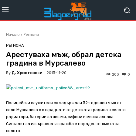
Начало
Региона
РЕГИОНА
Арестуваха мъж, обрал детска
градина в Мурсалево
By
Д. Христовски
2013-11-20
203
0
Полицейски служители са задържали 32-годишен мъж от
село Мурсалево с откраднати от детската градина в селото
радиатори, батерии за чешми, сифони и мивка алпака.
Сигналът за извършената кражба е подаден от кмета на
селото.