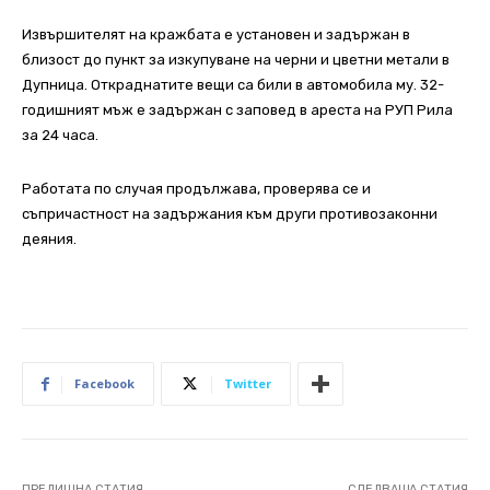
Извършителят на кражбата е установен и задържан в
близост до пункт за изкупуване на черни и цветни метали в
Дупница. Откраднатите вещи са били в автомобила му. 32-
годишният мъж е задържан с заповед в ареста на РУП Рила
за 24 часа.
Работата по случая продължава, проверява се и
съпричастност на задържания към други противозаконни
деяния.
Facebook
Twitter
ПРЕДИШНА СТАТИЯ
СЛЕДВАЩА СТАТИЯ