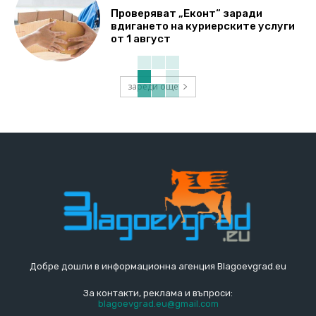
Проверяват „Еконт“ заради
вдигането на куриерските услуги
от 1 август
зареди още
Добре дошли в информационна агенция Blagoevgrad.eu
За контакти, реклама и въпроси:
blagoevgrad.eu@gmail.com