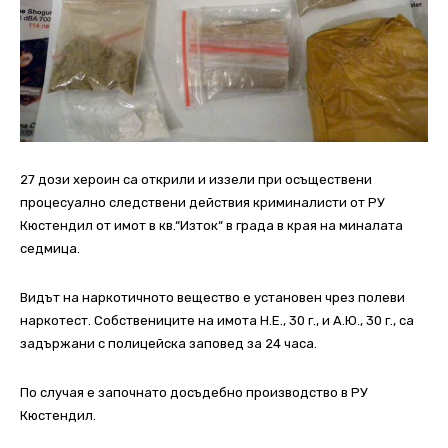
27 дози хероин са открили и иззели при осъществени
процесуално следствени действия криминалисти от РУ
Кюстендил от имот в кв.“Изток“ в града в края на миналата
седмица.
Видът на наркотичното вещество е установен чрез полеви
наркотест. Собствениците на имота Н.Е., 30 г., и А.Ю., 30 г., са
задържани с полицейска заповед за 24 часа.
По случая е започнато досъдебно производство в РУ
Кюстендил.