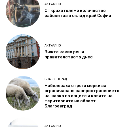
АКТУАЛНО
Откриха голямо количество
райски газ в склад край София
АКТУАЛНО
Вижте какво реши
правителството днес
БЛАГОЕВГРАД
Набелязаха строги мерки за
ограничаване разпространението
на шарка по овцете и козите на
територията на област
Благоевград
АКТУАЛНО