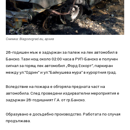
Снимка: Blagoevgrad.eu, архив
28-годишен мъж е задържан за палеж на лек автомобил в
Банско. Тази нощ около 02:00 часа в РУП-Банско е получен
сигнал за горящ лек автомобил „Форд Ескорт”, паркиран
между ул.”Одрин” и ул.”Байкушева мура” в курортния град.
Вследствие на пожара е обгоряла предната част на
автомобила. След проведени издирвателни мероприятия е
задържан 28-годишният Г.А. от гр.Банско.
Образувано е досъдебно производство. Работата по случая
продължава.