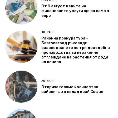
БЪЛГАРИЯ
От 9 август цените на
финансовите услуги ще са само в
евро
АКТУАЛНО
Районна прокуратура –
Благоевград ръководи
разследването по три досъдебни
производства за незаконно
отглеждане на растения от рода
на конопа
АКТУАЛНО
Откриха голямо количество
райски газ в склад край София