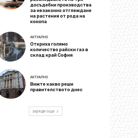
досъдебни производства
за незаконно отглеждане
на растения от рода на
конопа
АКТУАЛНО
Откриха голямо
количество райски газ в
склад край София
АКТУАЛНО
Вижте какво реши
правителството днес
зареди още