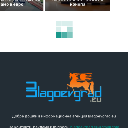
само в евро
конопа
Добре дошли в информационна агенция Blagoevgrad.eu
За контакти, реклама и въпроси:
blagoevgrad.eu@gmail.com