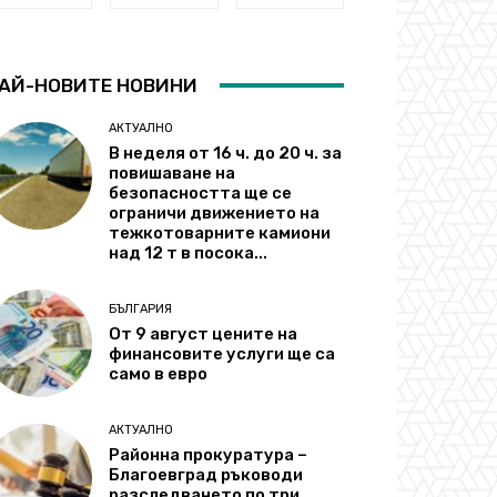
АЙ-НОВИТЕ НОВИНИ
АКТУАЛНО
В неделя от 16 ч. до 20 ч. за
повишаване на
безопасността ще се
ограничи движението на
тежкотоварните камиони
над 12 т в посока...
БЪЛГАРИЯ
От 9 август цените на
финансовите услуги ще са
само в евро
АКТУАЛНО
Районна прокуратура –
Благоевград ръководи
разследването по три