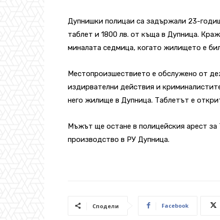
Дупнишки полицаи са задържали 23-годи
таблет и 1800 лв. от къща в Дупница. Кра
миналата седмица, когато жилището е бил
Местопроизшествието е обслужено от деж
издирвателни действия и криминалистите
него жилище в Дупница. Таблетът е открит
Мъжът ще остане в полицейския арест за 7
производство в РУ Дупница.
Facebook
Сподели