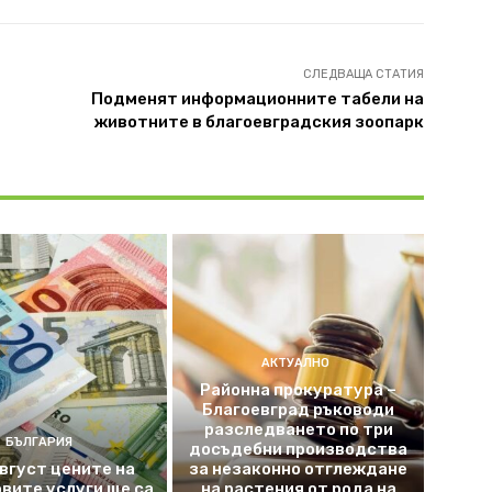
СЛЕДВАЩА СТАТИЯ
Подменят информационните табели на
д
животните в благоевградския зоопарк
АКТУАЛНО
Районна прокуратура –
Благоевград ръководи
разследването по три
БЪЛГАРИЯ
досъдебни производства
август цените на
за незаконно отглеждане
вите услуги ще са
на растения от рода на