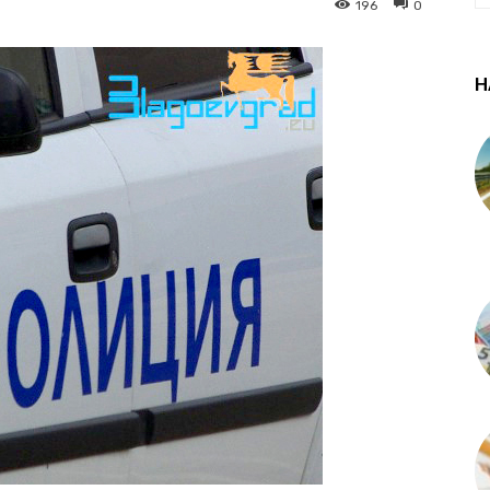
196
0
Н