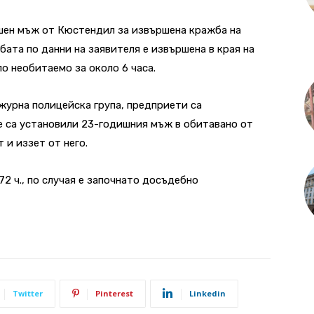
шен мъж от Кюстендил за извършена кражба на
жбата по данни на заявителя е извършена в края на
о необитаемо за около 6 часа.
урна полицейска група, предприети са
 са установили 23-годишния мъж в обитавано от
 и иззет от него.
2 ч., по случая е започнато досъдебно
Twitter
Pinterest
Linkedin