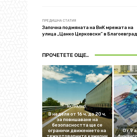
ПРЕДИШНА СТАТИЯ
Започна подмяната на ВиК мрежата на
улица „Цанко Церковски“ в Благоевгра
ПРОЧЕТЕТЕ ОЩЕ..
АКТУАЛНО
В неделя от 16 ч. до 20 ч.
за повишаване на
безопасността ще се
ограничи движението на
От 9 
тежкотоварните камиони
финансо