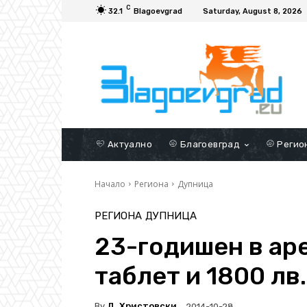
C
32.1
Blagoevgrad
Saturday, August 8, 2026
Актуално
Благоевград
Регио
Начало
Региона
Дупница
РЕГИОНА
ДУПНИЦА
23-годишен в аре
таблет и 1800 лв
By
Д. Христовски
2014-10-28