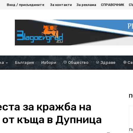
Вход / присъедините
За контакти
За реклама
СПРАВОЧНИК
С
на
България
Избори
Общество
Здраве
Св
П
ста за кражба на
. от къща в Дупница
П