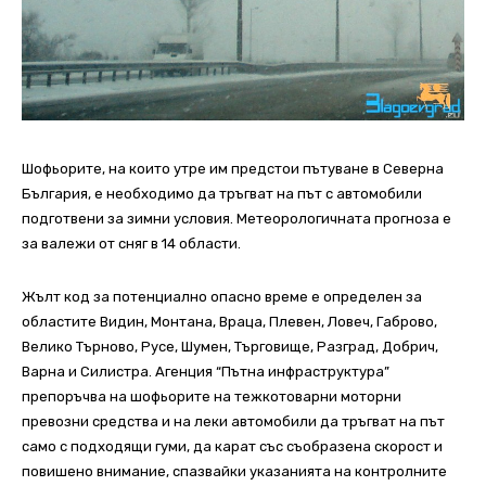
Шофьорите, на които утре им предстои пътуване в Северна
България, е необходимо да тръгват на път с автомобили
подготвени за зимни условия. Метеорологичната прогноза е
за валежи от сняг в 14 области.
Жълт код за потенциално опасно време е определен за
областите Видин, Монтана, Враца, Плевен, Ловеч, Габрово,
Велико Търново, Русе, Шумен, Търговище, Разград, Добрич,
Варна и Силистра. Агенция “Пътна инфраструктура”
препоръчва на шофьорите на тежкотоварни моторни
превозни средства и на леки автомобили да тръгват на път
само с подходящи гуми, да карат със съобразена скорост и
повишено внимание, спазвайки указанията на контролните