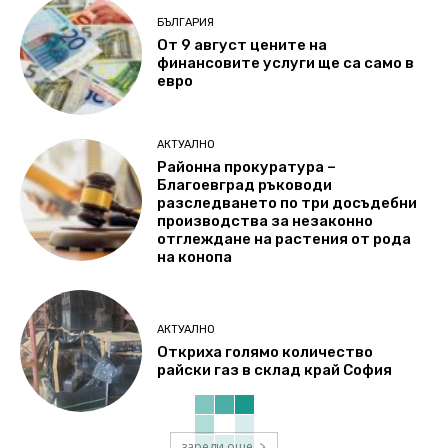
БЪЛГАРИЯ
От 9 август цените на
финансовите услуги ще са само в
евро
АКТУАЛНО
Районна прокуратура –
Благоевград ръководи
разследването по три досъдебни
производства за незаконно
отглеждане на растения от рода
на конопа
АКТУАЛНО
Откриха голямо количество
райски газ в склад край София
зареди още