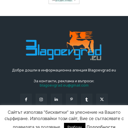
Добре дошли в информационна агенция Blagoevgrad.eu
За контакти, реклама и въпроси:
blagoevgrad.eu@gmail.com
Сайтът използва "бисквитки" за улеснение на Вашето
сърфиране. Използвайки този сайт, Вие се съгласявате с
© Blagoevgrad.EU 2010 - 2026
Общи условия
|
правилата за ползване.
Подробности
Разбрах