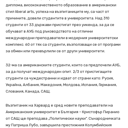
диплома, висококачественото образование в американски
стил liberal arts, успеха на възпитаниците му, са част от
причините, довели студентите в университета. Над 310
студенти от 33 държави пристигат през уикенда, за да се
обучават в АУБ под ръководството на отлични
международни преподаватели в модерния университетски
комплекс. 60 от тях са студенти, възползващи се от програми
за обмен или прехвърлили се от други университети.
32-ма са американските студенти, които са предпочели АУБ,
за да получат международен опит. 2/3 от пристигащите
студенти са чуждестранни и идват от страни като: Русия,
Украйна, Албания, Македония, Молдова, Испания, Германия,
Словакия, Канада, САЩ.
Възпитаник на Харвард е сред новите преподаватели на
Американския университет в България – Кристофър Пиранио
от САЩ ще преподава „Политически науки”. Сънародничката
му Патриша Лубо, завършила престижния Колумбийския