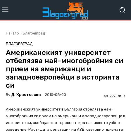
Начало
Благоевград
БЛАГОЕВГРАД
Американският университет
отбелязва най-многобройния си
прием на американци и
западноевропейци в историята
си
By
Д. Христовски
2010-08-20
272
1
Американският университет в България отбелязва най-
многобройния си прием на американци и западноевропейци в
историята си, съобщават от пресцентъра на висшето учбно
заведение. Растящата репутация на АУБ, световно призната