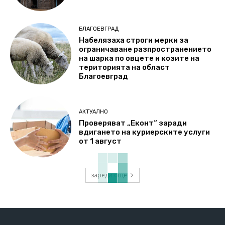
БЛАГОЕВГРАД
Набелязаха строги мерки за
ограничаване разпространението
на шарка по овцете и козите на
територията на област
Благоевград
АКТУАЛНО
Проверяват „Еконт“ заради
вдигането на куриерските услуги
от 1 август
зареди още