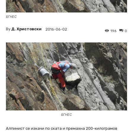
БГНЕС
By
Д. Христовски
2016-06-02
196
0
БГНЕС
Алпинист се изкачи по ската и премахна 200-килограмов