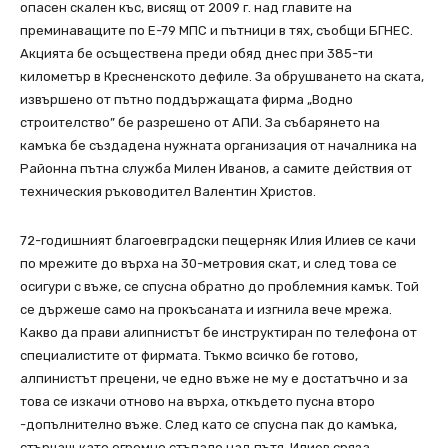
опасен скален къс, висящ от 2009 г. над главите на
преминаващите по Е-79 МПС и пътници в тях, съобщи БГНЕС.
Акцията бе осъществена преди обяд днес при 385-ти
километър в Кресненското дефиле. За обрушването на ската,
извършено от пътно поддържащата фирма „Водно
строителство” бе разрешено от АПИ. За събарянето на
камъка бе създадена нужната организация от началника на
Районна пътна служба Милен Иванов, а самите действия от
техническия ръководител Валентин Христов.
72-годишният благоевградски пещерняк Илия Илиев се качи
по мрежите до върха на 30-метровия скат, и след това се
осигури с въже, се спусна обратно до проблемния камък. Той
се държеше само на прокъсаната и изгнила вече мрежа.
Какво да прави алипнистът бе инструктиран по телефона от
специалистите от фирмата. Тъкмо всичко бе готово,
алпинистът прецени, че едно въже не му е достатъчно и за
това се изкачи отново на върха, откъдето пусна второ
-допълнително въже. След като се спусна пак до камъка,
стърчащ като огромно стъпало над пътя, Илиев сряза