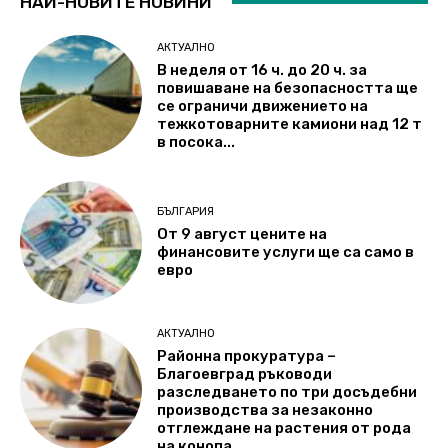
НАЙ-НОВИТЕ НОВИНИ
АКТУАЛНО
В неделя от 16 ч. до 20 ч. за
повишаване на безопасността ще
се ограничи движението на
тежкотоварните камиони над 12 т
в посока...
БЪЛГАРИЯ
От 9 август цените на
финансовите услуги ще са само в
евро
АКТУАЛНО
Районна прокуратура –
Благоевград ръководи
разследването по три досъдебни
производства за незаконно
отглеждане на растения от рода
на конопа