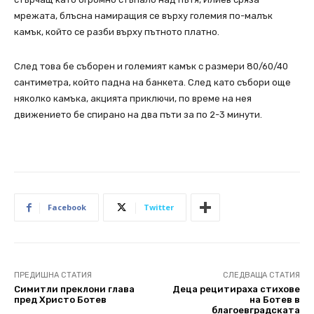
мрежата, блъсна намиращия се върху големия по-малък
камък, който се разби върху пътното платно.
След това бе съборен и големият камък с размери 80/60/40
сантиметра, който падна на банкета. След като събори още
няколко камъка, акцията приключи, по време на нея
движението бе спирано на два пъти за по 2-3 минути.
Facebook
Twitter
ПРЕДИШНА СТАТИЯ
СЛЕДВАЩА СТАТИЯ
Симитли преклони глава
Деца рецитираха стихове
пред Христо Ботев
на Ботев в
благоевградската