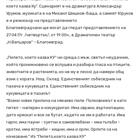
което казва Ку”. Сценарият е на драматурга Александър
Урумов, музиката е на Михаил Шишков-баща, а самият Юруков
е и режисьор на представлението.
Благоевградчани ще могат да гледат представлението на
27.04.17г. /четвъртък/, от 19:00ч., в Драматичен театър
„Н.Вапцаров” – Благоевград.
„Пилето, което казва КУ” ни среща с мъж, светъл неудачник,
който проникновено се вслушва и разбира гласа на птиците,
животните и растенията, но не му е лесно да намери общ
език с хората. Нощ. Склад. Единственият събеседник на
пазача е кукувицата. Единственият събеседник на
кукувицата е пазачът.
“Всеки човек прилича на някакво пиле. Полковникът е като
петел – наперен и изкукуригал. Има свраки, въртиопашки,
дето кряскат и все се бутат, където не им е работата. Има
гарги, има пауни – суетни и самовлюбени – има гълъби –
кротки, има ястреби – хищни, има и орли. Орлите са на
изчезване.” Из “Пилето,което казва КУ”