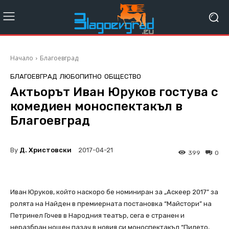
Начало
Благоевград
БЛАГОЕВГРАД
ЛЮБОПИТНО
ОБЩЕСТВО
Актьорът Иван Юруков гостува с
комедиен моноспектакъл в
Благоевград
By
Д. Христовски
2017-04-21
399
0
Иван Юруков, който наскоро бе номиниран за „Аскеер 2017” за
ролята на Найден в премиерната постановка “Майстори” на
Петринел Гочев в Народния театър, сега е странен и
неразбран нощен пазач в новия си моноспектакъл “Пилето,