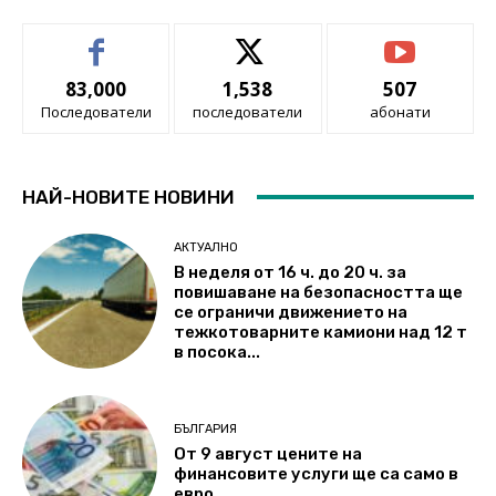
83,000
1,538
507
Последователи
последователи
абонати
НАЙ-НОВИТЕ НОВИНИ
АКТУАЛНО
В неделя от 16 ч. до 20 ч. за
повишаване на безопасността ще
се ограничи движението на
тежкотоварните камиони над 12 т
в посока...
БЪЛГАРИЯ
От 9 август цените на
финансовите услуги ще са само в
евро