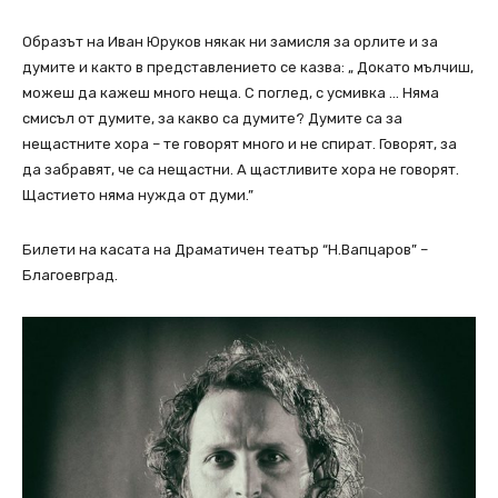
Образът на Иван Юруков някак ни замисля за орлите и за
думите и както в представлението се казва: „ Докато мълчиш,
можеш да кажеш много неща. С поглед, с усмивка … Няма
смисъл от думите, за какво са думите? Думите са за
нещастните хора – те говорят много и не спират. Говорят, за
да забравят, че са нещастни. А щастливите хора не говорят.
Щастието няма нужда от думи.”
Билети на касата на Драматичен театър “Н.Вапцаров” –
Благоевград.