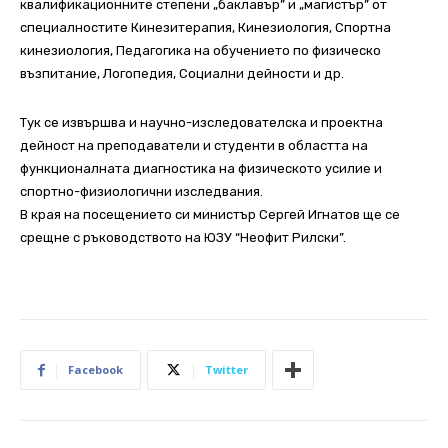
квалификационните степени „баклавър” и „магистър” от
специалностите Кинезитерапия, Кинезиология, Спортна
кинезиология, Педагогика на обучението по физическо
възпитание, Логопедия, Социални дейности и др.
Тук се извършва и научно-изследователска и проектна
дейност на преподаватели и студенти в областта на
функционалната диагностика на физическото усилие и
спортно-физиологични изследвания.
В края на посещението си министър Сергей Игнатов ще се
срещне с ръководството на ЮЗУ “Неофит Рилски”.
Facebook
Twitter