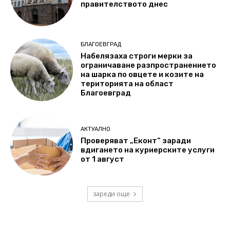
правителството днес
БЛАГОЕВГРАД
Набелязаха строги мерки за
ограничаване разпространението
на шарка по овцете и козите на
територията на област
Благоевград
АКТУАЛНО
Проверяват „Еконт“ заради
вдигането на куриерските услуги
от 1 август
зареди още