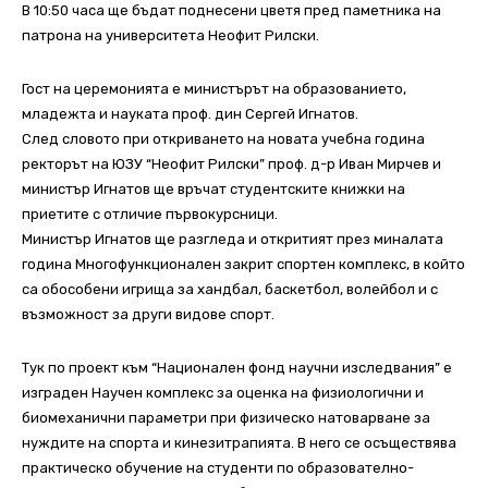
В 10:50 часа ще бъдат поднесени цветя пред паметника на
патрона на университета Неофит Рилски.
Гост на церемонията е министърът на образованието,
младежта и науката проф. дин Сергей Игнатов.
След словото при откриването на новата учебна година
ректорът на ЮЗУ “Неофит Рилски” проф. д-р Иван Мирчев и
министър Игнатов ще връчат студентските книжки на
приетите с отличие първокурсници.
Министър Игнатов ще разгледа и откритият през миналата
година Многофункционален закрит спортен комплекс, в който
са обособени игрища за хандбал, баскетбол, волейбол и с
възможност за други видове спорт.
Тук по проект към “Национален фонд научни изследвания” е
изграден Научен комплекс за оценка на физиологични и
биомеханични параметри при физическо натоварване за
нуждите на спорта и кинезитрапията. В него се осъществява
практическо обучение на студенти по образователно-