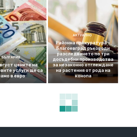
АКТУАЛНО
Районна прокуратура –
Благоевград ръководи
разследването по три
БЪЛГАРИЯ
досъдебни производства
август цените на
за незаконно отглеждане
вите услуги ще са
на растения от рода на
само в евро
конопа