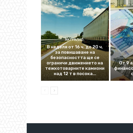
АКТУАЛНО
В неделя от 16 ч. до 20 ч.
за повишаване на
безопасността ще се
ограничи движението на
От 9 
тежкотоварните камиони
финансо
над 12 т в посока...