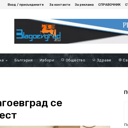
Вход / присъедините
За контакти
За реклама
СПРАВОЧНИК
С
на
България
Избори
Общество
Здраве
Св
П
агоевград се
тест
П