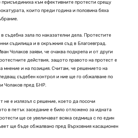
се присъединиха към ефективните протести срещу
вокатурата, които преди година и половина бяха
ъбрание.
 в съдебна зала по наказателни дела. Протестите
нни съдилища и в окръжния съд в Благоевград.
ван Чолаков заяви, че очаква подкрепа и от други
протестните действия, защото правото на протест е
а мнение и на позиция. Считам, че решението на
ледващ съдебен контрол и ние ще го обжалване по
ви Чолаков пред БНР.
 не е излязъл с решение, което да посочи
то в петък заседание е било отложено за идната
ротести ще се увеличават всяка седмица с по един
съвет ще бъде обжалвано пред Върховния касационен