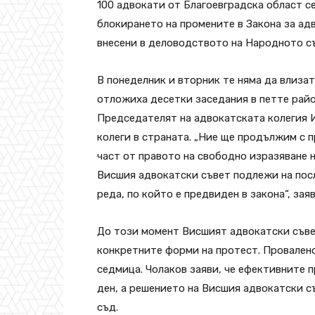
100 адвокати от Благоевградска област 
блокирането на промените в Закона за ад
внесени в деловодството на Народното с
В понеделник и вторник те няма да влизат
отложиха десетки заседания в петте райо
Председателят на адвокатската колегия И
колеги в страната. „Ние ще продължим с 
част от правото на свободно изразяване н
Висшия адвокатски съвет подлежи на пос
реда, по който е предвиден в закона“, зая
До този момент Висшият адвокатски съвет
конкретните форми на протест. Провалено
седмица. Чолаков заяви, че ефективните п
ден, а решението на Висшия адвокатски 
съд.