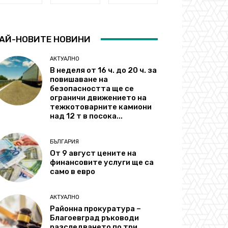
АЙ-НОВИТЕ НОВИНИ
АКТУАЛНО
В неделя от 16 ч. до 20 ч. за
повишаване на
безопасността ще се
ограничи движението на
тежкотоварните камиони
над 12 т в посока...
БЪЛГАРИЯ
От 9 август цените на
финансовите услуги ще са
само в евро
АКТУАЛНО
Районна прокуратура –
Благоевград ръководи
разследването по три