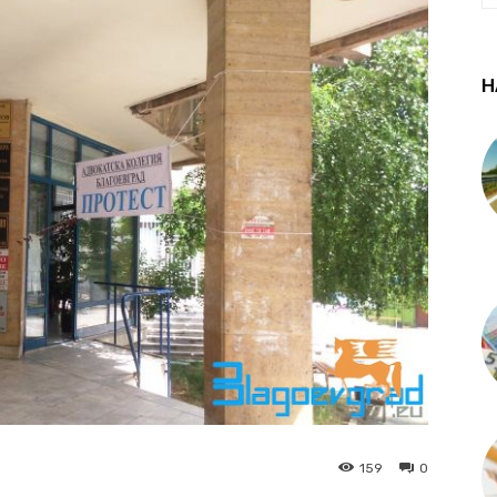
Н
159
0