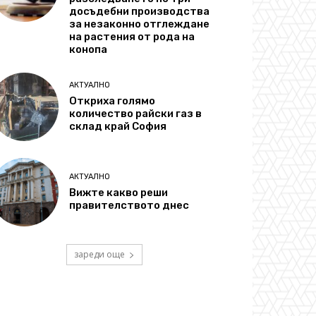
досъдебни производства
за незаконно отглеждане
на растения от рода на
конопа
АКТУАЛНО
Откриха голямо
количество райски газ в
склад край София
АКТУАЛНО
Вижте какво реши
правителството днес
зареди още