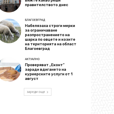
Вижте какво реши
правителството днес
БЛАГОЕВГРАД
Набелязаха строги мерки
за ограничаване
разпространението на
шарка по овцете и козите
на територията на област
Благоевград
АКТУАЛНО
Проверяват „Еконт“
заради вдигането на
куриерските услуги от 1
август
зареди още