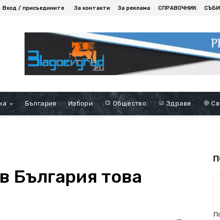
Вход / присъедините
За контакти
За реклама
СПРАВОЧНИК
СЪБИ
на
България
Избори
Общество
Здраве
Св
П
 в България това
П