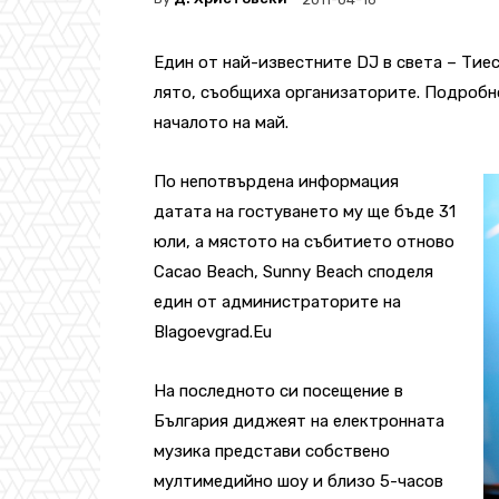
Един от най-известните DJ в света – Тие
лято, съобщиха организаторите. Подробн
началото на май.
По непотвърдена информация
датата на гостуването му ще бъде 31
юли, а мястото на събитието отново
Cacao Beach, Sunny Beach споделя
един от администраторите на
Blagoevgrad.Eu
На последното си посещение в
България диджеят на електронната
музика представи собствено
мултимедийно шоу и близо 5-часов