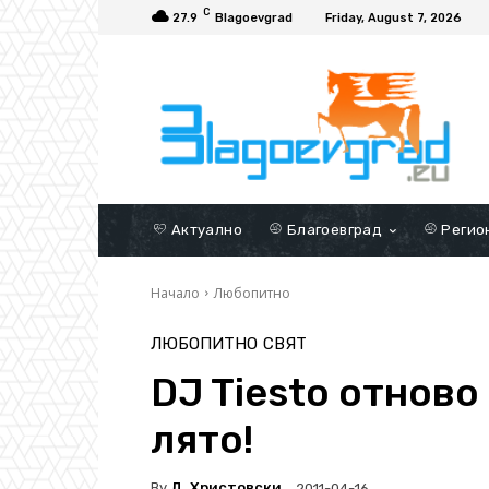
C
27.9
Blagoevgrad
Friday, August 7, 2026
Актуално
Благоевград
Регио
Начало
Любопитно
ЛЮБОПИТНО
СВЯТ
DJ Tiesto отново
лято!
By
Д. Христовски
2011-04-16