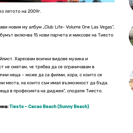
ез лятото на 2009г.
ви новия му албум „Club Life- Volume One Las Vegas”,
лбумът включва 15 нови парчета и миксове на Тиесто
ейлист. Харесвам всички видове музика и
т не смятам, че трябва да се ограничавам в
чни неща – може да са филми, хора, с които се
ни места, на които съм имал възможност да бъда.
неща в професията на диджея”, споделя Тиесто.
ина:
Tiesto – Cacao Beach (Sunny Beach)