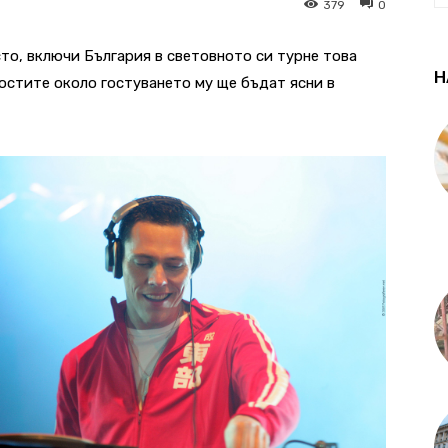
379
0
сто, включи България в световното си турне това
Н
остите около гостуването му ще бъдат ясни в