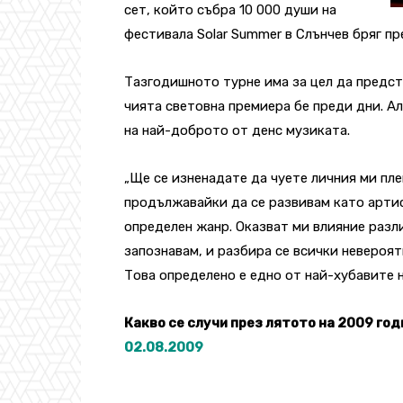
сет, който събра 10 000 души на
фестивала Solar Summer в Слънчев бряг пр
Тазгодишното турне има за цел да предста
чията световна премиера бе преди дни. А
на най-доброто от денс музиката.
„Ще се изненадате да чуете личния ми пл
продължавайки да се развивам като артис
определен жанр. Оказват ми влияние разли
запознавам, и разбира се всички невероят
Това определено е едно от най-хубавите 
Какво се случи през лятото на 2009 год
02.08.2009