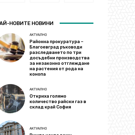
АЙ-НОВИТЕ НОВИНИ
АКТУАЛНО
Районна прокуратура –
Благоевград ръководи
разследването по три
досъдебни производства
за незаконно отглеждане
на растения от рода на
конопа
АКТУАЛНО
Откриха голямо
количество райски газ в
склад край София
АКТУАЛНО