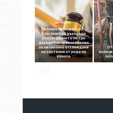
АКТУАЛНО
Районна прокуратура –
Благоевград ръководи
разследването по три
досъдебни производства
за незаконно отглеждане
От
на растения от рода на
количе
конопа
скл