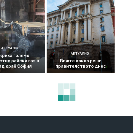
АКТУАЛНО
АКТУАЛНО
криха голямо
ство райски газ в
Вижте какво реши
ад край София
правителството днес