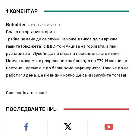
1 КОМЕНТАР
Beholder
2011-03-13 At 21:00
Браво на организаторите!
Трябваше вече да се случи! Неможе Дянков да си връзва
гащите (бюджета) с ДДС-то и Акциза на горивата, а пък
руснаците от Лукойл да ни цицат и последните стотинки.
Момчета, вземете разрешение за блокада на Е79. И ако нищо
нестане – време е е да блокираме рафинерията. Така че да не
работи 10 дена. Да им видим колко ще са им загубите тогава!
Comments are closed.
ПОСЛЕДВАЙТЕ НИ...