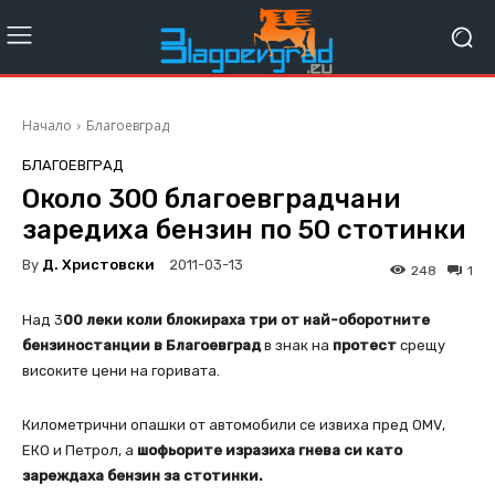
Начало
Благоевград
БЛАГОЕВГРАД
Около 300 благоевградчани
заредиха бензин по 50 стотинки
By
Д. Христовски
2011-03-13
248
1
Над 3
00 леки коли блокираха три от най-оборотните
бензиностанции в Благоевград
в знак на
протест
срещу
високите цени на горивата.
Километрични опашки от автомобили се извиха пред OMV,
ЕКО и Петрол, а
шофьорите изразиха гнева си като
зареждаха бензин за стотинки.