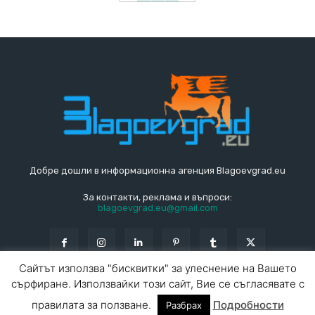
Добре дошли в информационна агенция Blagoevgrad.eu
За контакти, реклама и въпроси:
blagoevgrad.eu@gmail.com
Сайтът използва "бисквитки" за улеснение на Вашето
сърфиране. Използвайки този сайт, Вие се съгласявате с
© Blagoevgrad.EU 2010 - 2026
Общи условия
|
правилата за ползване.
Подробности
Разбрах