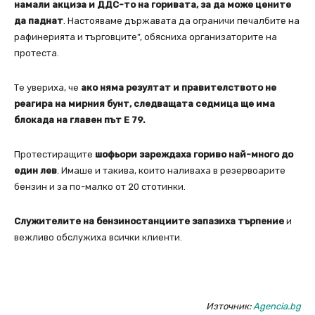
намали акциза и ДДС-то на горивата, за да може цените
да паднат
. Настояваме държавата да ограничи печалбите на
рафинерията и търговците”, обясниха организаторите на
протеста.
Те увериха, че
ако няма резултат и правителството не
реагира на мирния бунт, следващата седмица ще има
блокада на главен път Е 79.
Протестиращите
шофьори зареждаха гориво най-много до
един лев
. Имаше и такива, които наливаха в резервоарите
бензин и за по-малко от 20 стотинки.
Служителите на бензиностанциите запазиха търпение
и
вежливо обслужиха всички клиенти.
Източник:
Agencia.bg