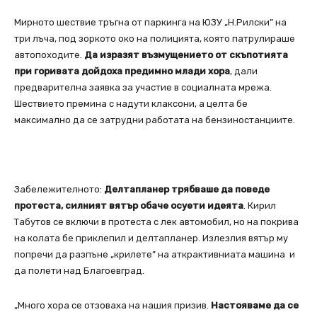
Мирното шествие тръгна от паркинга на ЮЗУ „Н.Рилски” на
три лъча, под зоркото око на полицията, която патрулираше
автопоходите.
Да изразят
възмущението от скъпотията
при горивата дойдоха предимно млади хора
, дали
предварителна заявка за участие в социалната мрежа.
Шествието премина с надути клаксони, а целта бе
максимално да се затрудни работата на бензиностанциите.
Забележителното:
Делтапланер трябваше да поведе
протеста, силният вятър обаче осуети идеята
. Кирил
Табутов се включи в протеста с лек автомобил, но на покрива
на колата бе приклепил и делтапланер. Излезлия вятър му
попречи да разпъне „крилете” на аткрактивниата машина и
да полети над Благоевград.
„Много хора се отзоваха на нашия призив.
Настояваме да се