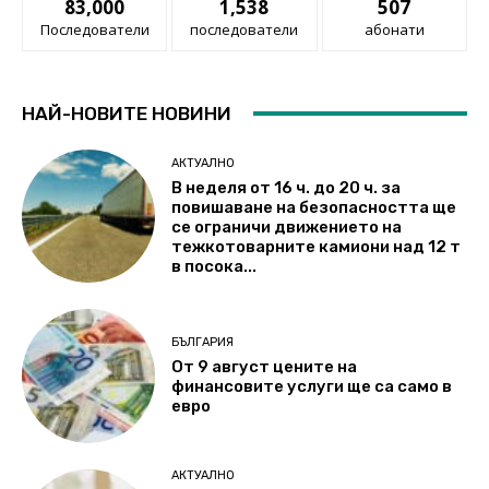
83,000
1,538
507
Последователи
последователи
абонати
НАЙ-НОВИТЕ НОВИНИ
АКТУАЛНО
В неделя от 16 ч. до 20 ч. за
повишаване на безопасността ще
се ограничи движението на
тежкотоварните камиони над 12 т
в посока...
БЪЛГАРИЯ
От 9 август цените на
финансовите услуги ще са само в
евро
АКТУАЛНО