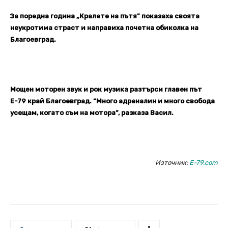
За поредна година „Кралете на пътя” показаха своята
неукротима страст и направиха почетна обиколка на
Благоевград.
Мощен моторен звук и рок музика разтърси главен път
Е-79 край Благоевград. “Много адреналин и много свобода
усещам, когато съм на мотора”, разказа Васил.
Източник:
E-79.com