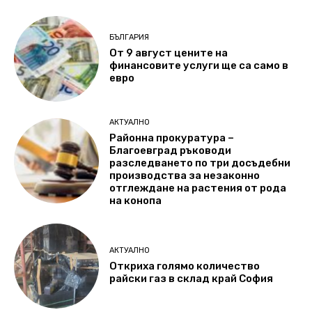
БЪЛГАРИЯ
От 9 август цените на
финансовите услуги ще са само в
евро
АКТУАЛНО
Районна прокуратура –
Благоевград ръководи
разследването по три досъдебни
производства за незаконно
отглеждане на растения от рода
на конопа
АКТУАЛНО
Откриха голямо количество
райски газ в склад край София