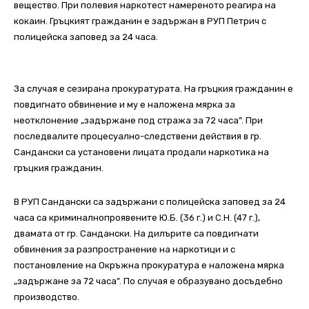
вещество. При полевия наркотест намереното реагира на
кокаин. Гръцкият гражданин е задържан в РУП Петрич с
полицейска заповед за 24 часа.
За случая е сезирана прокуратурата. На гръцкия гражданин е
повдигнато обвинение и му е наложена мярка за
неотклонение „задържане под стража за 72 часа”. При
последвалите процесуално-следствени действия в гр.
Сандански са установени лицата продали наркотика на
гръцкия гражданин.
В РУП Сандански са задържани с полицейска заповед за 24
часа са криминалнопроявените Ю.Б. (36 г.) и С.Н. (47 г.),
двамата от гр. Сандански. На дилърите са повдигнати
обвинения за разпространение на наркотици и с
постановление на Окръжна прокуратура е наложена мярка
„задържане за 72 часа”. По случая е образувано досъдебно
производство.