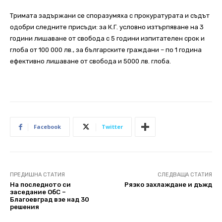
Тримата задържани се споразумяха с прокуратурата и съдът
одобри следните присъди: за К.Г. условно изтърпяване на 3
години лишаване от свобода с 5 години изпитателен срок и
глоба от 100 000 лв., за българските граждани – по 1 година
ефективно лишаване от свобода и 5000 лв. глоба.
Facebook
Twitter
ПРЕДИШНА СТАТИЯ
СЛЕДВАЩА СТАТИЯ
На последното си
Рязко захлаждане и дъжд
заседание ОбС –
Благоевград взе над 30
решения