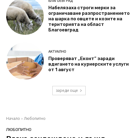
БЛАГОЕВГРАД
Набелязаха строги мерки за
ограничаване разпространението
на шарка по овцете и козите на
територията на област
Благоевград
АКТУАЛНО
Проверяват „Еконт“ заради
вдигането на куриерските услуги
от 1 август
зареди още