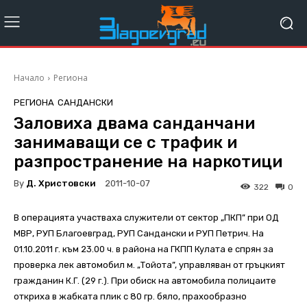
Начало
Региона
РЕГИОНА
САНДАНСКИ
Заловиха двама санданчани
занимаващи се с трафик и
разпространение на наркотици
By
Д. Христовски
2011-10-07
322
0
В операцията участваха служители от сектор „ПКП” при ОД
МВР, РУП Благоевград, РУП Сандански и РУП Петрич. На
01.10.2011 г. към 23.00 ч. в района на ГКПП Кулата е спрян за
проверка лек автомобил м. „Тойота”, управляван от гръцкият
гражданин К.Г. (29 г.). При обиск на автомобила полицаите
откриха в жабката плик с 80 гр. бяло, прахообразно