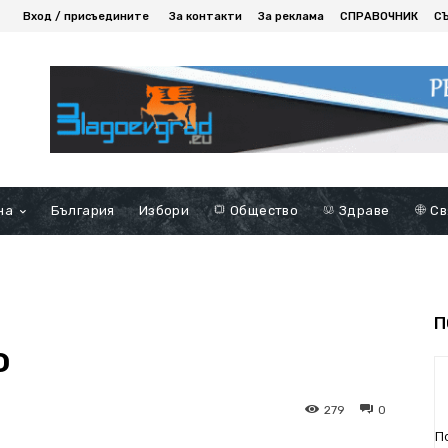
Вход / присъедините
За контакти
За реклама
СПРАВОЧНИК
С
на
България
Избори
Общество
Здраве
Св
П
о
279
0
П