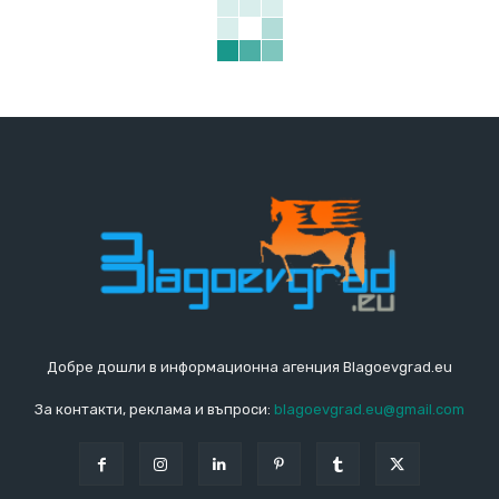
Добре дошли в информационна агенция Blagoevgrad.eu
За контакти, реклама и въпроси:
blagoevgrad.eu@gmail.com