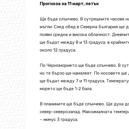
Прогноза за 11 март, петък
Ще бъде слънчево. В сутрешните часове н
мъгли. След обяд в Северна България ще ду
появи средна и висока облачност. Дневни
ще бъдат между 8 и 13 градуса, в крайнит
около 12 градуса.
По Черноморието ще бъде слънчево. В сут
но те бързо ще намалеят. По носовете ще
ще бъдат между 7 и 11 градуса. Температу
морето ще бъде 1-2 бала.
В планините ще бъде слънчево. Ще духа до
север-северозапад. Максималната температ
– минус 3 градуса.