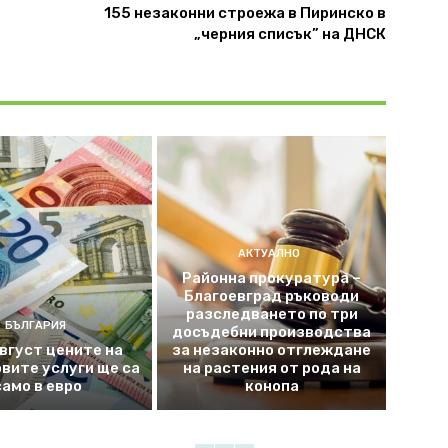
155 незаконни строежа в Пиринско в
„черния списък” на ДНСК
АКТУАЛНО
Районна прокуратура –
Благоевград ръководи
разследването по три
БЪЛГАРИЯ
досъдебни производства
август цените на
за незаконно отглеждане
вите услуги ще са
на растения от рода на
само в евро
конопа