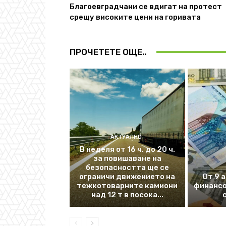
Благоевградчани се вдигат на протест
срещу високите цени на горивата
ПРОЧЕТЕТЕ ОЩЕ..
АКТУАЛНО
В неделя от 16 ч. до 20 ч.
за повишаване на
безопасността ще се
ограничи движението на
От 9 
тежкотоварните камиони
финансо
над 12 т в посока...