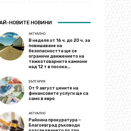
АЙ-НОВИТЕ НОВИНИ
АКТУАЛНО
В неделя от 16 ч. до 20 ч. за
повишаване на
безопасността ще се
ограничи движението на
тежкотоварните камиони
над 12 т в посока...
БЪЛГАРИЯ
От 9 август цените на
финансовите услуги ще са
само в евро
АКТУАЛНО
Районна прокуратура –
Благоевград ръководи
разследването по три