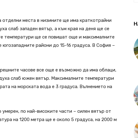
а отделни места в низините ще има краткотрайни
Н
ха слаб западен вятър, а към края на деня ще се
те температури ще се повишат още и максималните
е югозападните райони до 15-16 градуса. В София –
решните часове все още е възможно да има облаци,
 духа слаб южен вятър. Максималните температури
рата на морската вода е 3 градуса. Вълнението на
 умерен, по най-високите части – силен вятър от
ура на 1200 метра ще е около 5 градуса, на 2000 м