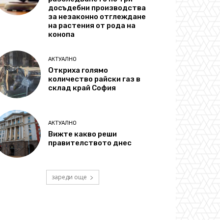
досъдебни производства
за незаконно отглеждане
на растения от рода на
конопа
АКТУАЛНО
Откриха голямо
количество райски газ в
склад край София
АКТУАЛНО
Вижте какво реши
правителството днес
зареди още