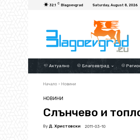
C
32.1
Blagoevgrad
Saturday, August 8, 2026
Актуално
Благоевград
Регио
Начало
Новини
НОВИНИ
Слънчево и топл
By
Д. Христовски
2011-03-10