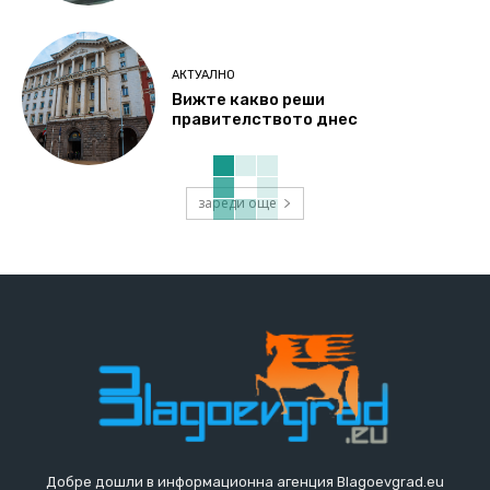
АКТУАЛНО
Вижте какво реши
правителството днес
зареди още
Добре дошли в информационна агенция Blagoevgrad.eu