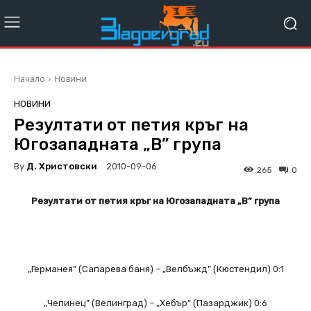
Начало
Новини
НОВИНИ
Резултати от петия кръг на
Югозападната „В” група
By
Д. Христовски
2010-09-06
265
0
Резултати от петия кръг на Югозападната „В” група
„Германея” (Сапарева баня) – „Велбъжд” (Кюстендил) 0:1
„Чепинец” (Велинград) – „Хебър” (Пазарджик) 0:6