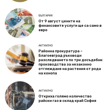
БЪЛГАРИЯ
От 9 август цените на
финансовите услуги ще са само в
евро
АКТУАЛНО
Районна прокуратура –
Благоевград ръководи
разследването по три досъдебни
производства за незаконно
отглеждане на растения от рода
на конопа
АКТУАЛНО
Откриха голямо количество
райски газ в склад край София