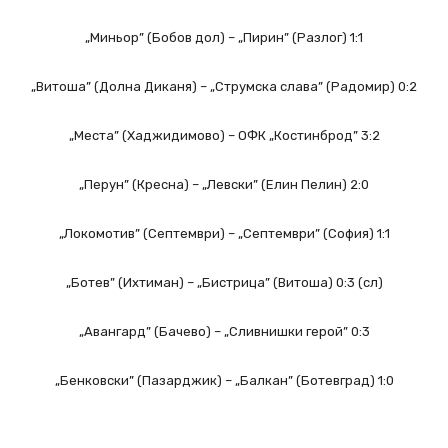
„Миньор” (Бобов дол) – „Пирин” (Разлог) 1:1
„Витоша” (Долна Диканя) – „Струмска слава” (Радомир) 0:2
„Места” (Хаджидимово) – ОФК „Костинброд” 3:2
„Перун” (Кресна) – „Левски” (Елин Пелин) 2:0
„Локомотив” (Септември) – „Септември” (София) 1:1
„Ботев” (Ихтиман) – „Бистрица” (Витоша) 0:3 (сл)
„Авангард” (Бачево) – „Сливнишки герой” 0:3
„Бенковски” (Пазарджик) – „Балкан” (Ботевград) 1:0