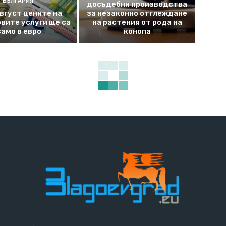
БЪЛГАРИЯ
досъдебни производства
август цените на
за незаконно отглеждане
вите услуги ще са
на растения от рода на
само в евро
конопа