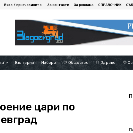
Вход / присъедините
За контакти
За реклама
СПРАВОЧНИК
СЪ
на
България
Избори
Общество
Здраве
Св
П
оение цари по
оевград
П