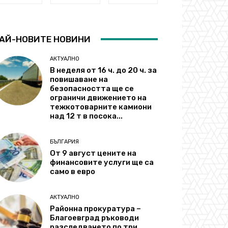
АЙ-НОВИТЕ НОВИНИ
АКТУАЛНО
В неделя от 16 ч. до 20 ч. за
повишаване на
безопасността ще се
ограничи движението на
тежкотоварните камиони
над 12 т в посока...
БЪЛГАРИЯ
От 9 август цените на
финансовите услуги ще са
само в евро
АКТУАЛНО
Районна прокуратура –
Благоевград ръководи
разследването по три