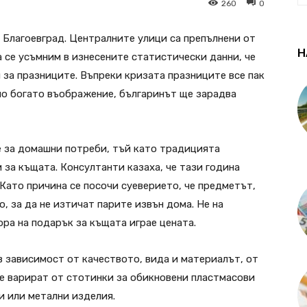
260
0
 Благоевград. Централните улици са препълнени от
Н
а се усъмним в изнесените статистически данни, че
 за празниците. Въпреки кризата празниците все пак
 но богато въображение, българинът ще зарадва
е за домашни потреби, тъй като традицията
и за къщата. Консултанти казаха, че тази година
 Като причина се посочи суеверието, че предметът,
о, за да не изтичат парите извън дома. Не на
ра на подарък за къщата играе цената.
в зависимост от качеството, вида и материалът, от
е варират от стотинки за обикновени пластмасови
и или метални изделия.