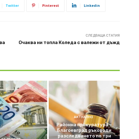
Twitter
Pinterest
Linkedin
СЛЕДВАЩА СТАТИЯ
ва
Очаква ни топла Коледа с валежи от дъжд
АКТУАЛНО
Районна прокуратура –
Благоевград ръководи
разследването по три