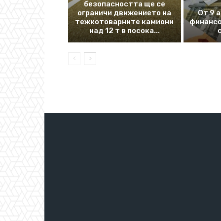
безопасността ще се
ограничи движението на
От 9 
тежкотоварните камиони
финансо
над 12 т в посока...