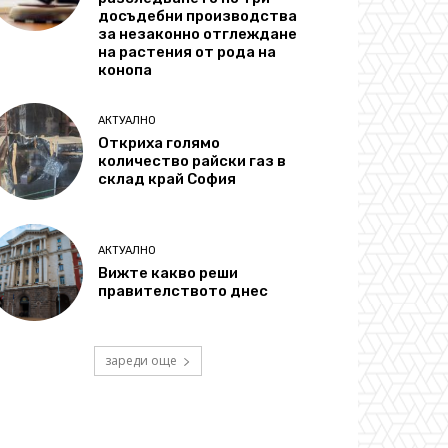
досъдебни производства
за незаконно отглеждане
на растения от рода на
конопа
АКТУАЛНО
Откриха голямо
количество райски газ в
склад край София
АКТУАЛНО
Вижте какво реши
правителството днес
зареди още