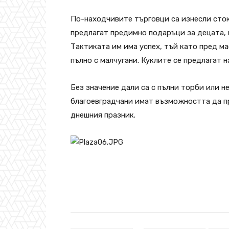
По-находчивите търговци са изнесли стока
предлагат предимно подаръци за децата, 
Тактиката им има успех, тъй като пред ма
пълно с малчугани. Куклите се предлагат на
Без значение дали са с пълни торби или не
благоевградчани имат възможността да пр
днешния празник.