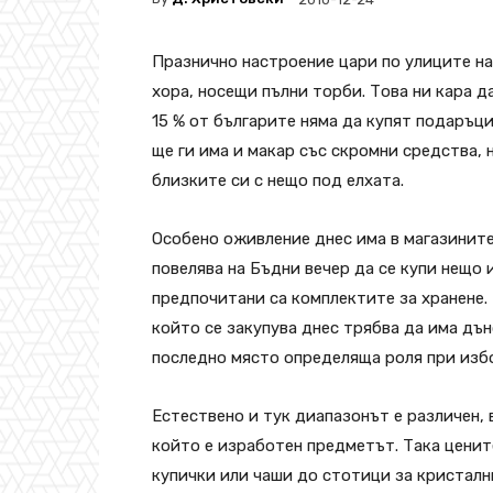
Празнично настроение цари по улиците на
хора, носещи пълни торби. Това ни кара д
15 % от българите няма да купят подаръци
ще ги има и макар със скромни средства,
близките си с нещо под елхата.
Особено оживление днес има в магазинит
повелява на Бъдни вечер да се купи нещо 
предпочитани са комплектите за хранене.
който се закупува днес трябва да има дън
последно място определяща роля при избо
Естествено и тук диапазонът е различен, 
който е изработен предметът. Така ценит
купички или чаши до стотици за кристалн