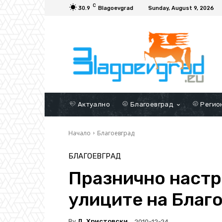
C
30.9
Blagoevgrad
Sunday, August 9, 2026
Актуално
Благоевград
Регио
Начало
Благоевград
БЛАГОЕВГРАД
Празнично настр
улиците на Благ
By
Д. Христовски
2010-12-24