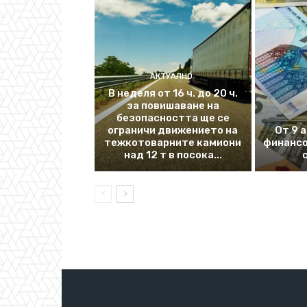
АКТУАЛНО
В неделя от 16 ч. до 20 ч.
за повишаване на
безопасността ще се
ограничи движението на
От 9 
тежкотоварните камиони
финансо
над 12 т в посока...