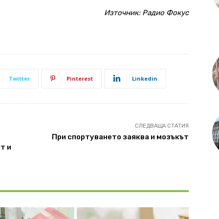
Източник:
Радио Фокус
Twitter
Pinterest
Linkedin
СЛЕДВАЩА СТАТИЯ
При спортуването заяква и мозъкът
т и