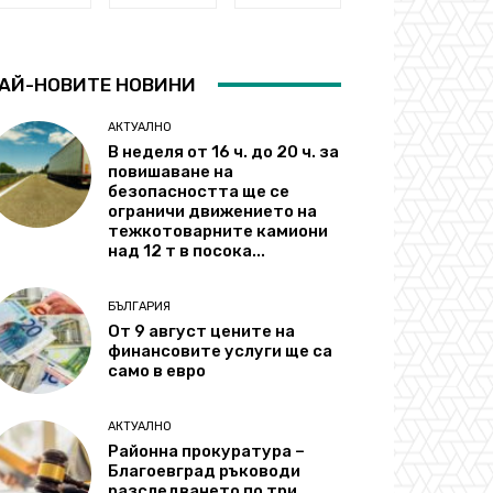
АЙ-НОВИТЕ НОВИНИ
АКТУАЛНО
В неделя от 16 ч. до 20 ч. за
повишаване на
безопасността ще се
ограничи движението на
тежкотоварните камиони
над 12 т в посока...
БЪЛГАРИЯ
От 9 август цените на
финансовите услуги ще са
само в евро
АКТУАЛНО
Районна прокуратура –
Благоевград ръководи
разследването по три