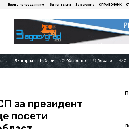
Вход / присъедините
За контакти
За реклама
СПРАВОЧНИК
С
на
България
Избори
Общество
Здраве
Св
П
СП за президент
ще посети
област
П