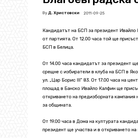
By
Д. Христовски
2011-09-25
Кандидатът на БСП за президент Ивайло 
от партията. От 12.00 часа той ще присъс
БСП в Белица.
От 14.00 часа кандидатът за президент ще
срещне с избиратели в клуба на БСП в Як
ул. „Цар Борис III” 83. От 17.00 часа на це
площад в Банско Ивайло Калфин ще присъ
откриването на предизборната кампания 
за общината.
От 19.00 часа в Дома на културата кандид
президент ще участва и в откриването на 