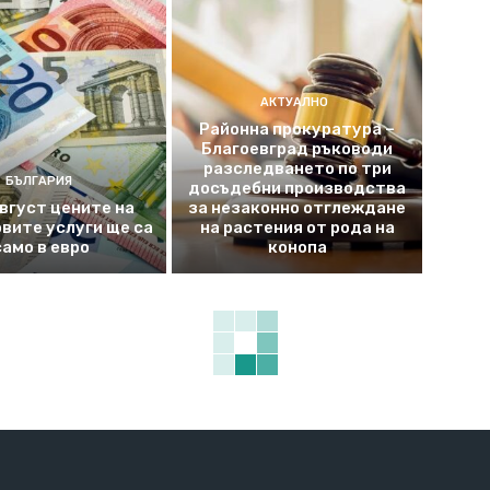
АКТУАЛНО
Районна прокуратура –
Благоевград ръководи
разследването по три
БЪЛГАРИЯ
досъдебни производства
август цените на
за незаконно отглеждане
вите услуги ще са
на растения от рода на
само в евро
конопа