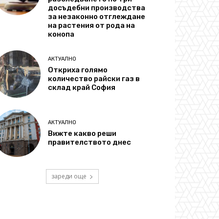
досъдебни производства
за незаконно отглеждане
на растения от рода на
конопа
АКТУАЛНО
Откриха голямо
количество райски газ в
склад край София
АКТУАЛНО
Вижте какво реши
правителството днес
зареди още