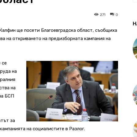
271
0
Н
Калфин ще посети Благоевградска област, съобщиха
тва на откриването на предизборната кампания на
 се
оруда на
нтралния
ства на
на БСП
атът за
кампанията на социалистите в Разлог.