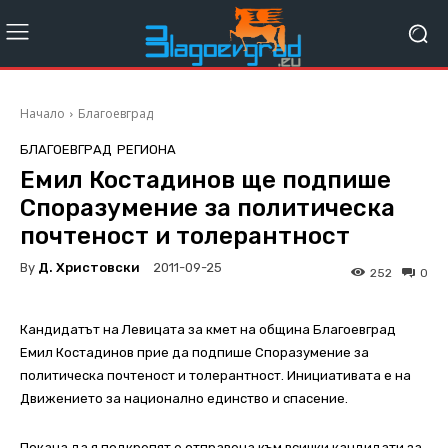
Начало
Благоевград
БЛАГОЕВГРАД
РЕГИОНА
Емил Костадинов ще подпише
Споразумение за политическа
почтеност и толерантност
By
Д. Христовски
2011-09-25
252
0
Кандидатът на Левицата за кмет на община Благоевград
Емил Костадинов прие да подпише Споразумение за
политическа почтеност и толерантност. Инициативата е на
Движението за национално единство и спасение.
Покана да я подкрепят е отправена към всички кандидати за