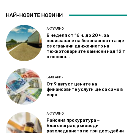
НАЙ-НОВИТЕ НОВИНИ
АКТУАЛНО
В неделя от 16 ч. до 20 ч. за
повишаване на безопасността ще
се ограничи движението на
тежкотоварните камиони над 12 т
в посока...
БЪЛГАРИЯ
От 9 август цените на
финансовите услуги ще са само в
евро
АКТУАЛНО
Районна прокуратура –
Благоевград ръководи
разследването по три досъдебни