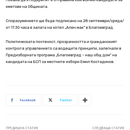
кметове на Общината.
Споразумението ще бъде подписано на 28 септември/сряда/
от 17.30 часа в залата на хотел „Ален мак” в Благоевград.
Политическата почтеност, прозрачността и гражданският
контрол в управлението са водещите принципи, залегнали в
Предизборната програма „Благоевград – наш общ дом” на
кандидата на БСП за местните избори Емил Костадинов.
Facebook
Twitter
ПРЕДИШНА СТАТИЯ
СЛЕДВАЩА СТАТИЯ