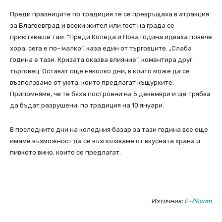
Преди празниците по традиция те се превръщаха в атракция
за Благоевград и всеки жител или гост на града се
приютяваше там. “Преди Коледа и Нова година идваха повече
хора, сега е по- малко”, каза един от търговците. „Слаба
година е тази. Кризата оказва влияние”, коментира друг
търговец. Остават още няколко дни, в които може да се
възползваме от уюта, които предлагат къщурките.
Припомняме, че те бяха построени на 5 декември и ще трябва
да бъдат разрушени, по традиция на 10 януари.
В последните дни на коледния базар за тази година все още
имаме възможност да се възползваме от вкусната храна и
пивкото вино, които се предлагат.
Източник:
E-79.com