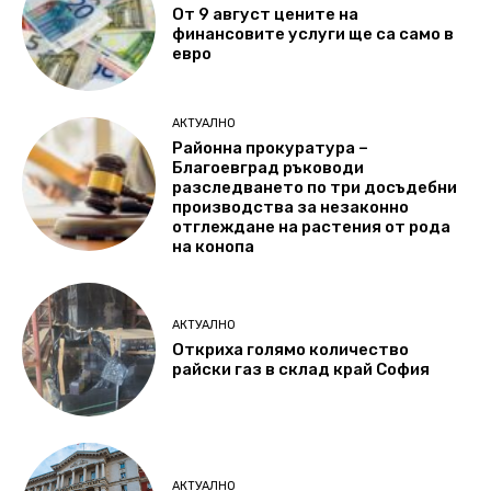
От 9 август цените на
финансовите услуги ще са само в
евро
АКТУАЛНО
Районна прокуратура –
Благоевград ръководи
разследването по три досъдебни
производства за незаконно
отглеждане на растения от рода
на конопа
АКТУАЛНО
Откриха голямо количество
райски газ в склад край София
АКТУАЛНО