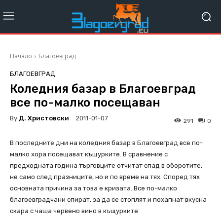
Начало
Благоевград
БЛАГОЕВГРАД
Коледния базар в Благоевград
все по-малко посещаван
By
Д. Христовски
2011-01-07
291
0
В последните дни на коледния базар в Благоевград все по-
малко хора посещават къщурките. В сравнение с
предходната година търговците отчитат спад в оборотите,
не само след празниците, но и по време на тях. Според тях
основната причина за това е кризата. Все по-малко
благоевградчани спират, за да се стоплят и похапнат вкусна
скара с чаша червено вино в къщурките.