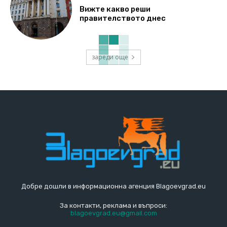
Вижте какво реши
правителството днес
зареди още
Добре дошли в информационна агенция Blagoevgrad.eu
За контакти, реклама и въпроси:
blagoevgrad.eu@gmail.com