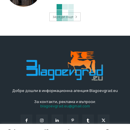
зареди още
Добре дошли в информационна агенция Blagoevgrad.eu
За контакти, реклама и въпроси:
blagoevgrad.eu@gmail.com