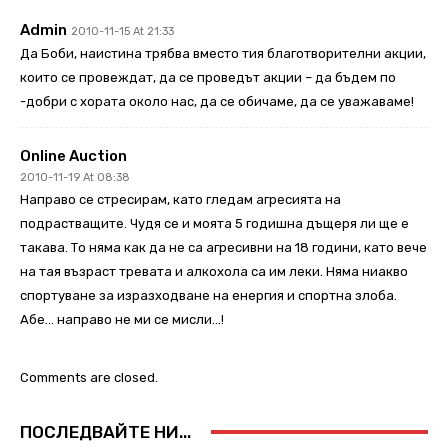
Admin
2010-11-15 At 21:33
Да Боби, наистина трябва вместо тия благотворителни акции,
които се провеждат, да се проведът акции – да бъдем по
-добри с хората около нас, да се обичаме, да се уважаваме!
Online Auction
2010-11-19 At 08:38
Направо се стресирам, като гледам агресията на
подрастващите. Чудя се и моята 5 годишна дъщеря ли ще е
такава. То няма как да не са агресивни на 18 години, като вече
на тая възраст тревата и алкохола са им леки. Няма ниакво
спортуване за изразходване на енергия и спортна злоба.
Абе… направо не ми се мисли…!
Comments are closed.
ПОСЛЕДВАЙТЕ НИ...