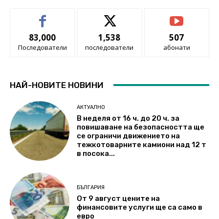
83,000
1,538
507
Последователи
последователи
абонати
НАЙ-НОВИТЕ НОВИНИ
АКТУАЛНО
В неделя от 16 ч. до 20 ч. за
повишаване на безопасността ще
се ограничи движението на
тежкотоварните камиони над 12 т
в посока...
БЪЛГАРИЯ
От 9 август цените на
финансовите услуги ще са само в
евро