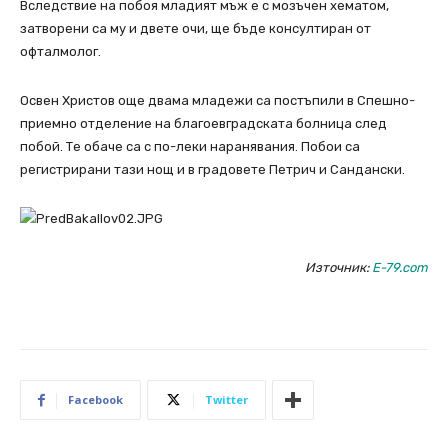
Вследствие на побоя младият мъж е с мозъчен хематом,
затворени са му и двете очи, ще бъде консултиран от
офталмолог.
Освен Христов още двама младежи са постъпили в Спешно-
приемно отделение на благоевградската болница след
побой. Те обаче са с по-леки наранявания. Побои са
регистрирани тази нощ и в градовете Петрич и Сандански.
Източник:
E-79.com
Facebook
Twitter